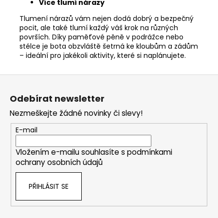
Více tlumí nárazy
Tlumení nárazů vám nejen dodá dobrý a bezpečný
pocit, ale také tlumí každý váš krok na různých
površích. Díky paměťové pěně v podrážce nebo
stélce je bota obzvláště šetrná ke kloubům a zádům
– ideální pro jakékoli aktivity, které si naplánujete.
Z
á
Odebírat newsletter
p
Nezmeškejte žádné novinky či slevy!
a
t
E-mail
í
Vložením e-mailu souhlasíte s
podmínkami
ochrany osobních údajů
PŘIHLÁSIT SE