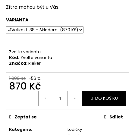
č
u
Zítra mohou být u Vás.
j
e
VARIANTA
m
e
DÁMSKÉ
Zvolte variantu
SANDÁLY
Kód:
Zvolte variantu
NA
Značka:
Rieker
KLÍNKU
ŠÍŘE
H
1 999 Kč
–56 %
JANA
870 Kč
8-
28771-
Měrná
46
DO KOŠÍKU
cena:
001
ČERNÉ
799
Zeptat se
Sdílet
Kč
Původně:
Kategorie
:
Lodičky
1