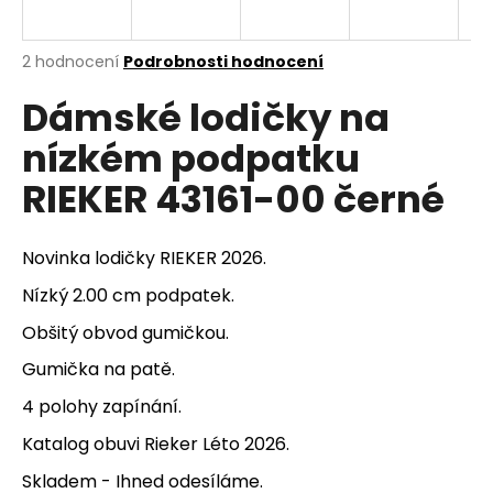
a
j
Průměrné
2 hodnocení
Podrobnosti hodnocení
í
hodnocení
Dámské lodičky na
produktu
t
je
?
nízkém podpatku
4,5
z
RIEKER 43161-00 černé
5
hvězdiček.
HLEDAT
Novinka lodičky RIEKER 2026.
Nízký 2.00 cm podpatek.
Obšitý obvod gumičkou.
D
Gumička na patě.
o
p
4 polohy zapínání.
o
Katalog obuvi Rieker Léto 2026.
r
u
Skladem - Ihned odesíláme.