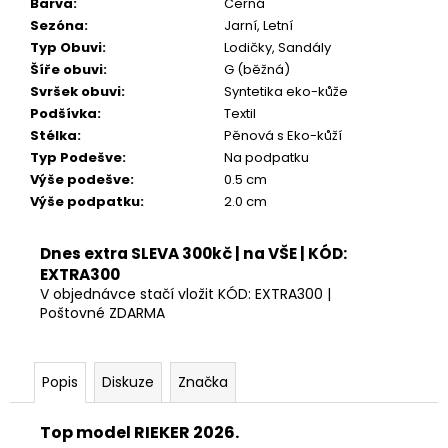
Barva
:
Černá
499
Kč
Sezóna
:
Jarní, Letní
Typ Obuvi
:
Lodičky, Sandály
Šíře obuvi
:
G (běžná)
Svršek obuvi
:
Syntetika eko-kůže
Podšívka
:
Textil
Stélka
:
Pěnová s Eko-kůží
Typ Podešve
:
Na podpatku
Výše podešve
:
0.5 cm
Výše podpatku
:
2.0 cm
Dnes extra SLEVA 300kč | na VŠE | KÓD:
EXTRA300
V objednávce stačí vložit KÓD: EXTRA300 |
Poštovné ZDARMA
Popis
Diskuze
Značka
Top model RIEKER 2026.