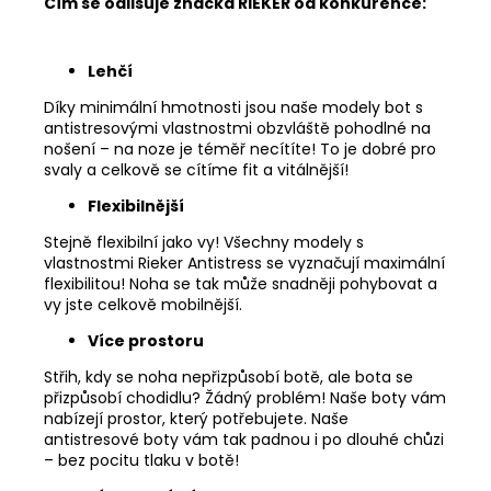
Čím se odlišuje značka RIEKER od konkurence:
Lehčí
Díky minimální hmotnosti jsou naše modely bot s
antistresovými vlastnostmi obzvláště pohodlné na
nošení – na noze je téměř necítíte! To je dobré pro
svaly a celkově se cítíme fit a vitálnější!
Flexibilnější
Stejně flexibilní jako vy! Všechny modely s
vlastnostmi Rieker Antistress se vyznačují maximální
flexibilitou! Noha se tak může snadněji pohybovat a
vy jste celkově mobilnější.
Více prostoru
Střih, kdy se noha nepřizpůsobí botě, ale bota se
přizpůsobí chodidlu? Žádný problém! Naše boty vám
nabízejí prostor, který potřebujete. Naše
antistresové boty vám tak padnou i po dlouhé chůzi
– bez pocitu tlaku v botě!