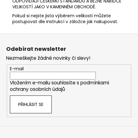
ODPOVÍDAJÍ ČESKÉMU STANDARDU A BĚŽNÉ NABÍDCE
VELIKOSTÍ JAKO V KAMENNÉM OBCHODĚ.
Pokud si nejste jista výběrem velikosti můžete
postupovat dle instrukcí v záložce jak nakupovat.
Z
á
Odebírat newsletter
p
Nezmeškejte žádné novinky či slevy!
a
t
E-mail
í
Vložením e-mailu souhlasíte s
podmínkami
ochrany osobních údajů
PŘIHLÁSIT SE