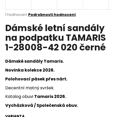
a
j
Průměrné
1 hodnocení
Podrobnosti hodnocení
í
hodnocení
Dámské letní sandály
produktu
t
je
?
na podpatku TAMARIS
5,0
z
1-28008-42 020 černé
5
hvězdiček.
HLEDAT
Dámské sandály Tamaris.
Novinka kolekce 2026.
Polohovací pásek přes nárt.
D
Decentní matný svršek.
o
p
Katalog obuvi
Tamaris 2026.
o
Vycházková / Společenská obuv.
r
u
VARIANTA