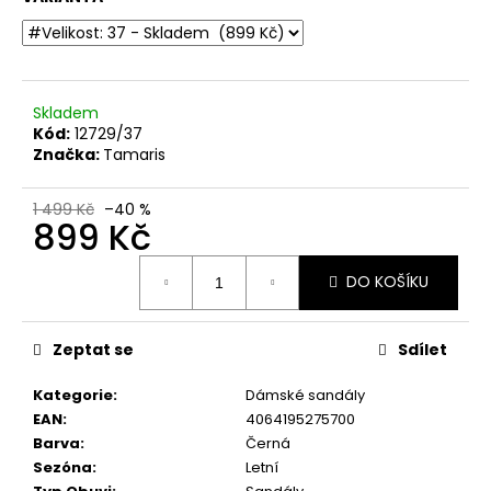
č
u
j
e
m
Skladem
e
Kód:
12729/37
Značka:
Tamaris
DÁMSKÉ
CELOKOŽENÉ
1 499 Kč
–40 %
899 Kč
SANDÁLY
NA
SUCHÝ
Měrná
ZIP
DO KOŠÍKU
cena:
DR.
BRINKMANN
710221-
Zeptat se
Sdílet
08
BÉŽOVÉ
Kategorie
:
Dámské sandály
699
EAN
:
4064195275700
Kč
Původně:
Barva
:
Černá
1
Sezóna
:
Letní
999