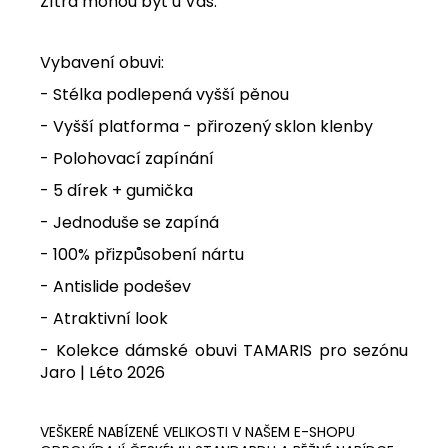
Zítra mohou být u Vás.
Vybavení obuvi:
- Stélka podlepená vyšší pěnou
- Vyšší platforma - přirozený sklon klenby
- Polohovací zapínání
- 5 dírek + gumička
- Jednoduše se zapíná
- 100% přizpůsobení nártu
- Antislide podešev
- Atraktivní look
- Kolekce dámské obuvi TAMARIS pro sezónu
Jaro | Léto 2026
VEŠKERÉ NABÍZENÉ VELIKOSTI V NAŠEM E-SHOPU