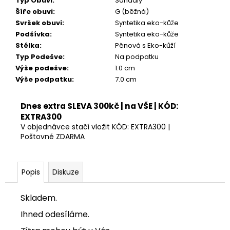
Typ Obuvi
:
Sandály
Kč
Šíře obuvi
:
G (běžná)
Svršek obuvi
:
Syntetika eko-kůže
Podšívka
:
Syntetika eko-kůže
Stélka
:
Pěnová s Eko-kůží
Typ Podešve
:
Na podpatku
Výše podešve
:
1.0 cm
Výše podpatku
:
7.0 cm
Dnes extra SLEVA 300kč | na VŠE | KÓD:
EXTRA300
V objednávce stačí vložit KÓD: EXTRA300 |
Poštovné ZDARMA
Popis
Diskuze
Skladem.
Ihned odesíláme.