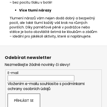
– bez pocitu tlaku v botě!
Více tlumí nárazy
Tlumení nárazů vám nejen dodá dobrý a bezpečný
pocit, ale také tlumí každý váš krok na různých
površích. Díky paměťové pěně v podrážce nebo
stélce je bota obzvláště šetrná ke kloubům a zádům
– ideální pro jakékoli aktivity, které si naplánujete.
Z
á
Odebírat newsletter
p
Nezmeškejte žádné novinky či slevy!
a
t
E-mail
í
Vložením e-mailu souhlasíte s
podmínkami
ochrany osobních údajů
PŘIHLÁSIT SE