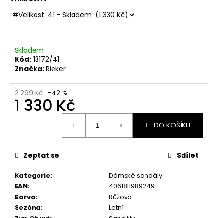
č
u
j
e
m
Skladem
e
Kód:
13172/41
Značka:
Rieker
DÁMSKÉ
SANDÁLY
2 299 Kč
–42 %
1 330 Kč
NA
KLÍNKU
MARCO
Měrná
TOZZI
DO KOŠÍKU
cena:
2-
28500-
46
Zeptat se
Sdílet
876
MODRÉ
Kategorie
:
Dámské sandály
760
EAN
:
4061811989249
Kč
Původně:
Barva
:
Růžová
1
Sezóna
:
Letní
499