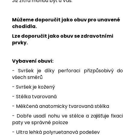
Již zítra mohou být u Vás.
Můžeme doporučit jako obuv pro unavené
chodidla.
Lze doporučit jako obuv se zdravotními
prvky.
Vybavení obuvi:
- Svršek je díky perforaci přizpůsobivý do
všech směrů
- Svršek je kožený
- Stélka tvarovaná
- Měkčená anatomicky tvarovaná stélka
- Dobře usadí nohu ve stélce a zajišťuje fixaci
paty ve správné poloze
- Ultra lehká polyruetanová podešev