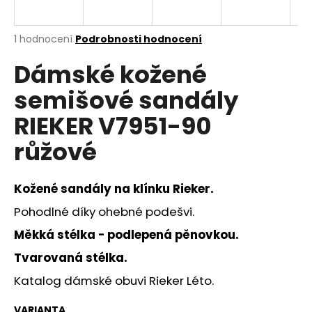
a
j
Průměrné
1 hodnocení
Podrobnosti hodnocení
í
hodnocení
Dámské kožené
produktu
t
je
?
semišové sandály
5,0
z
RIEKER V7951-90
5
hvězdiček.
růžové
HLEDAT
Kožené sandály na klínku Rieker.
Pohodlné díky ohebné podešvi.
D
Měkká stélka - podlepená pěnovkou.
o
p
Tvarovaná stélka.
o
Katalog dámské obuvi Rieker Léto.
r
u
VARIANTA