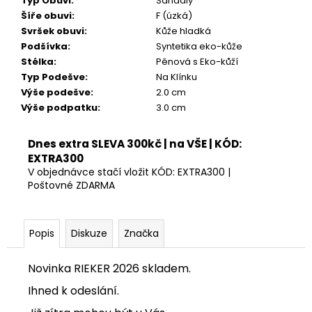
Typ Obuvi
:
Sandály
Kč
Šíře obuvi
:
F (úzká)
Svršek obuvi
:
Kůže hladká
Podšívka
:
Syntetika eko-kůže
Stélka
:
Pěnová s Eko-kůží
Typ Podešve
:
Na Klínku
Výše podešve
:
2.0 cm
Výše podpatku
:
3.0 cm
Dnes extra SLEVA 300kč | na VŠE | KÓD:
EXTRA300
V objednávce stačí vložit KÓD: EXTRA300 |
Poštovné ZDARMA
Popis
Diskuze
Značka
Novinka RIEKER 2026 skladem.
Ihned k odeslání.