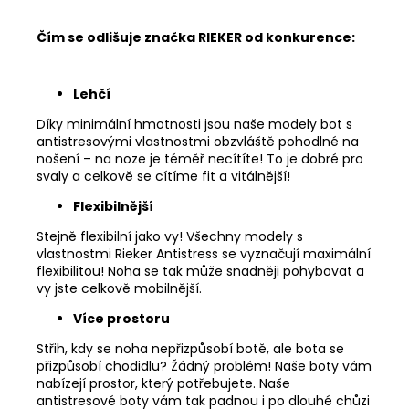
Čím se odlišuje značka RIEKER od konkurence:
Lehčí
Díky minimální hmotnosti jsou naše modely bot s
antistresovými vlastnostmi obzvláště pohodlné na
nošení – na noze je téměř necítíte! To je dobré pro
svaly a celkově se cítíme fit a vitálnější!
Flexibilnější
Stejně flexibilní jako vy! Všechny modely s
vlastnostmi Rieker Antistress se vyznačují maximální
flexibilitou! Noha se tak může snadněji pohybovat a
vy jste celkově mobilnější.
Více prostoru
Střih, kdy se noha nepřizpůsobí botě, ale bota se
přizpůsobí chodidlu? Žádný problém! Naše boty vám
nabízejí prostor, který potřebujete. Naše
antistresové boty vám tak padnou i po dlouhé chůzi