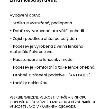
Zítra mohou být u Vás.
Vybavení obuvi:
- Stélka je vystužená, podlepená
- Dobře vytvarovaná pro větší pohodlí
- Zajistí poodlnou chůzi po celý den.
-
Podešev je vyrobena z velmi lehkého
materiálu Polyruetanu
- Nadstandartně lehounký model
- Podešev je komfortní a také lehce ohebná.
- Drobné zvrásnění podešve - "ANTISLIDE"
- Lodičky nekloužou
VEŠKERÉ NABÍZENÉ VELIKOSTI V NAŠEM E-SHOPU
ODPOVÍDAJÍ ČESKÉMU STANDARDU A BĚŽNÉ NABÍDCE
VELIKOSTÍ JAKO V KAMENNÉM OBCHODĚ.