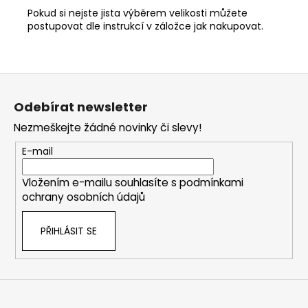
Pokud si nejste jista výběrem velikosti můžete
postupovat dle instrukcí v záložce jak nakupovat.
Z
á
Odebírat newsletter
p
Nezmeškejte žádné novinky či slevy!
a
t
E-mail
í
Vložením e-mailu souhlasíte s
podmínkami
ochrany osobních údajů
PŘIHLÁSIT SE