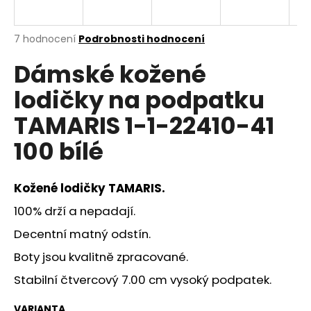
a
j
Průměrné
7 hodnocení
Podrobnosti hodnocení
í
hodnocení
Dámské kožené
produktu
t
je
?
lodičky na podpatku
4,6
z
TAMARIS 1-1-22410-41
5
hvězdiček.
100 bílé
HLEDAT
Kožené lodičky
TAMARIS.
100% drží a nepadají.
D
Decentní matný odstín.
o
p
Boty jsou kvalitně zpracované.
o
Stabilní čtvercový 7.00 cm vysoký podpatek.
r
u
VARIANTA