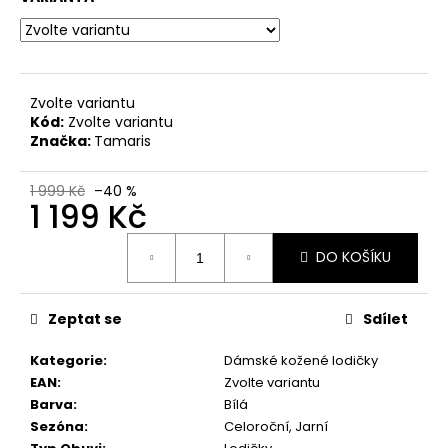
č
u
j
e
m
Zvolte variantu
e
Kód:
Zvolte variantu
Značka:
Tamaris
DÁMSKÉ
SANDÁLY
1 999 Kč
–40 %
1 199 Kč
NA
KLÍNKU
MARCO
Měrná
TOZZI
DO KOŠÍKU
cena:
2-
28500-
46
Zeptat se
Sdílet
876
MODRÉ
Kategorie
:
Dámské kožené lodičky
760
EAN
:
Zvolte variantu
Kč
Původně:
Barva
:
Bílá
1
Sezóna
:
Celoroční, Jarní
499