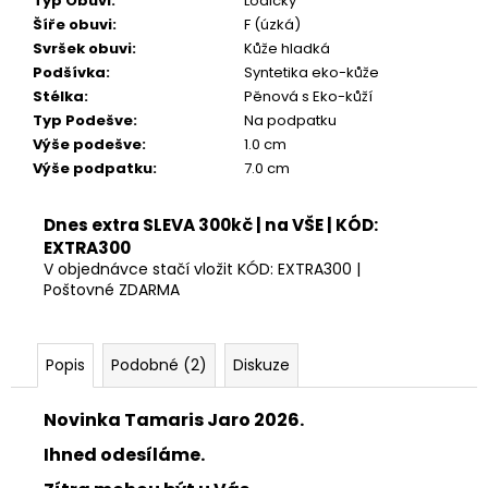
Typ Obuvi
:
Lodičky
Kč
Šíře obuvi
:
F (úzká)
Svršek obuvi
:
Kůže hladká
Podšívka
:
Syntetika eko-kůže
Stélka
:
Pěnová s Eko-kůží
Typ Podešve
:
Na podpatku
Výše podešve
:
1.0 cm
Výše podpatku
:
7.0 cm
Dnes extra SLEVA 300kč | na VŠE | KÓD:
EXTRA300
V objednávce stačí vložit KÓD: EXTRA300 |
Poštovné ZDARMA
Popis
Podobné (2)
Diskuze
Novinka Tamaris Jaro 2026.
Ihned odesíláme.