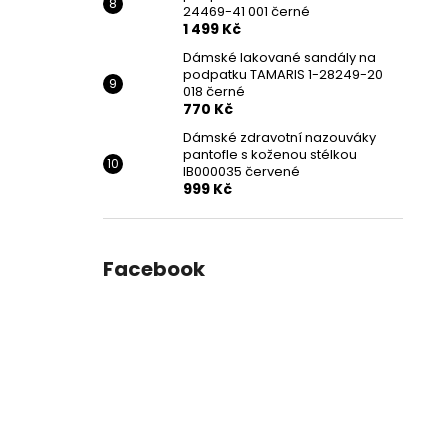
24469-41 001 černé
1 499 Kč
Dámské lakované sandály na
podpatku TAMARIS 1-28249-20
018 černé
770 Kč
Dámské zdravotní nazouváky
pantofle s koženou stélkou
IB000035 červené
999 Kč
Facebook