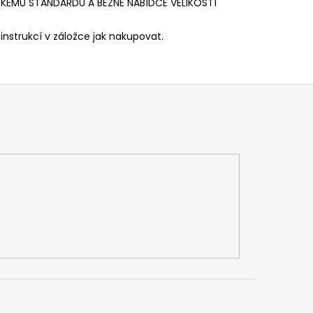
SKÉMU STANDARDU A BĚŽNÉ NABÍDCE VELIKOSTÍ
instrukcí v záložce jak nakupovat.