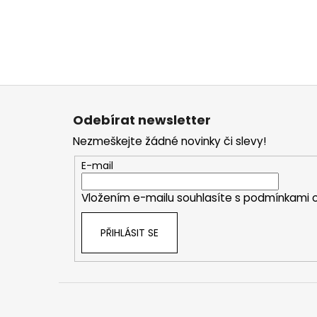
Z
á
Odebírat newsletter
p
Nezmeškejte žádné novinky či slevy!
a
t
E-mail
í
Vložením e-mailu souhlasíte s
podmínkami o
PŘIHLÁSIT SE