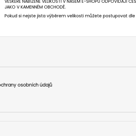
VEŠKERÉ NABÍZENÉ VELIKOSTI V NAŠEM E-SHOPU ODPOVÍDAJÍ ČE
JAKO V KAMENNÉM OBCHODĚ.
Pokud si nejste jista výběrem velikosti můžete postupovat dle 
chrany osobních údajů