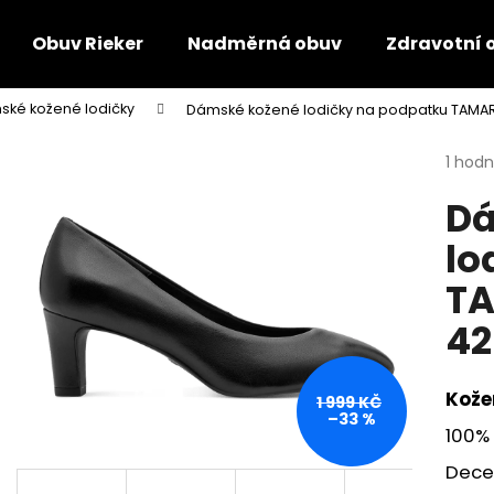
Obuv Rieker
Nadměrná obuv
Zdravotní 
ké kožené lodičky
Dámské kožené lodičky na podpatku TAMARI
Co potřebujete najít?
Průmě
1 hod
hodno
Dá
produ
HLEDAT
je
lo
5,0
z
TA
5
Doporučujeme
hvězdi
42
Kože
1 999 KČ
–33 %
100% 
Dece