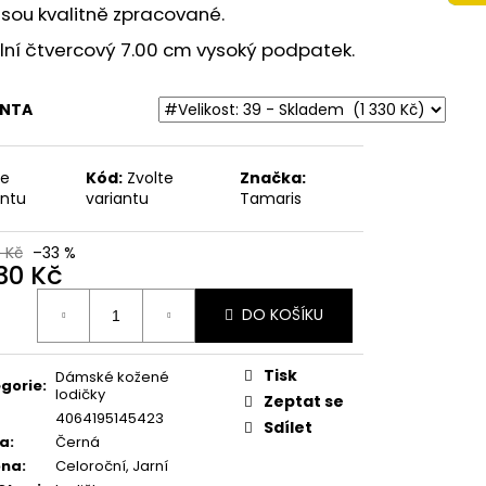
 NA VYŠŠÍM KLÍNKU
jsou kvalitně zpracované.
ÉŽOVÉ
lní čtvercový 7.00 cm vysoký podpatek.
Kč
ANTA
te
Kód:
Zvolte
Značka:
antu
variantu
Tamaris
9 Kč
–33 %
330 Kč
ná
DO KOŠÍKU
:
Tisk
Dámské kožené
gorie
:
lodičky
Zeptat se
4064195145423
Sdílet
va
:
Černá
óna
:
Celoroční, Jarní