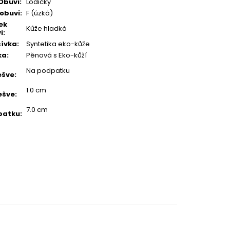
Obuvi
:
Lodičky
 obuvi
:
F (úzká)
ek
Kůže hladká
i
:
ívka
:
Syntetika eko-kůže
ka
:
Pěnová s Eko-kůží
Na podpatku
ešve
:
1.0 cm
ešve
:
7.0 cm
patku
: