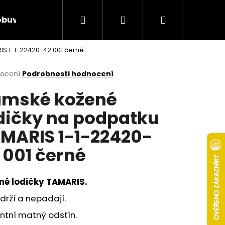
Hledat
Přihlášení
Nákupní
obuv
Rieker Výprodej
AKCE týdne
Obcho
S 1-1-22420-42 001 černé
košík
rné
nocení
Podrobnosti hodnocení
cení
mské kožené
ktu
dičky na podpatku
MARIS 1-1-22420-
ček.
 001 černé
né lodičky
TAMARIS.
drží a nepadají.
Následující
ntní matný odstín.