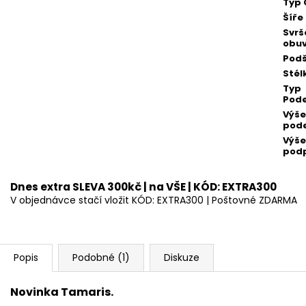
Typ 
Šíře
Svrš
obuv
Podš
Stél
Typ
Pod
Výše
pod
Výše
pod
Dnes extra SLEVA 300kč | na VŠE | KÓD: EXTRA300
V objednávce stačí vložit KÓD: EXTRA300 | Poštovné ZDARMA
Popis
Podobné (1)
Diskuze
Novinka Tamaris.