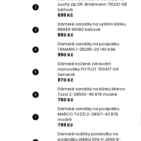
suchý zip DR. Brinkmann 710221-08
béžové
699 Kč
Dámské sandály na vyšším klínku
RIEKER 910182 béžové
880 Kč
Dámské sandály na podpatku
TAMARIS 1-28295-20 140 bílé
990 Kč
Dámské kožené zdravotní
nazouváky FLY FLOT 700417-04
červené
870 Kč
Dámské sandály na klínku Marco
Tozzi 2-28500-46 876 modré
760 Kč
Dámské sandály na podpatku
MARCO TOZZI 2-28107-42 876
modré
799 Kč
Dámské lodičky polobotky na
podpatku stélka šíře H JANA 8-