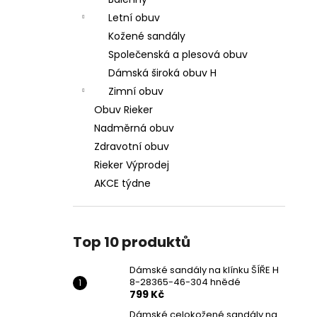
DÁMSKÉ SANDÁLY NA KLÍNKU ŠÍŘE H 8-
l
28365-46-304 HNĚDÉ
Letní obuv
799 Kč
Kožené sandály
Původně:
1 699 Kč
Společenská a plesová obuv
Dámská široká obuv H
Zimní obuv
Obuv Rieker
Nadměrná obuv
Zdravotní obuv
Rieker Výprodej
AKCE týdne
Top 10 produktů
Dámské sandály na klínku ŠÍŘE H
8-28365-46-304 hnědé
799 Kč
Dámské celokožené sandály na