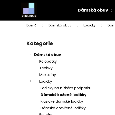
K
Přejít
na
o
Dámská obuv
obsah
Zpět
Zpět
š
do
do
í
Domů
Dámská obuv
Lodičky
Dáms
k
obchodu
obchodu
P
o
Kategorie
Přeskočit
s
kategorie
t
Dámská obuv
r
Polobotky
a
Tenisky
n
Mokasíny
n
Lodičky
í
Lodičky na nízkém podpatku
p
Dámské kožené lodičky
a
Klasické dámské lodičky
n
Dámské otevřené lodičky
e
Baleríny