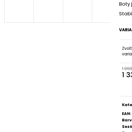
DÁMSKÉ CELOKOŽENÉ SANDÁLY NA
DÁMSKÉ SANDÁLY
Boty 
SUCHÝ ZIP DR. BRINKMANN 710221-08
RIEKER 910182 B
BÉŽOVÉ
Stabi
880 Kč
699 Kč
Původně:
2 199 
Původně:
1 999 Kč
VARI
Zvol
vari
1 99
1 
Měr
cena
Kate
EAN
:
Bar
Sez