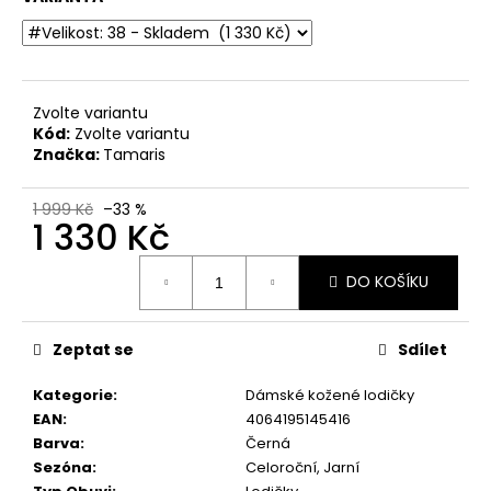
č
u
j
e
m
Zvolte variantu
e
Kód:
Zvolte variantu
Značka:
Tamaris
DÁMSKÉ
CELOKOŽENÉ
1 999 Kč
–33 %
1 330 Kč
SANDÁLY
NA
SUCHÝ
Měrná
ZIP
DO KOŠÍKU
cena:
DR.
BRINKMANN
710221-
Zeptat se
Sdílet
08
BÉŽOVÉ
Kategorie
:
Dámské kožené lodičky
699
EAN
:
4064195145416
Kč
Původně:
Barva
:
Černá
1
Sezóna
:
Celoroční, Jarní
999