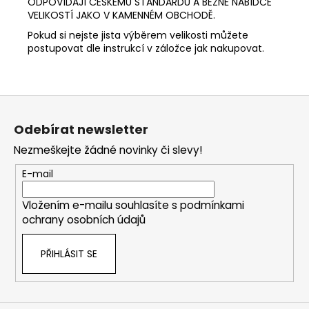
ODPOVÍDAJÍ ČESKÉMU STANDARDU A BĚŽNÉ NABÍDCE
VELIKOSTÍ JAKO V KAMENNÉM OBCHODĚ.
Pokud si nejste jista výběrem velikosti můžete
postupovat dle instrukcí v záložce jak nakupovat.
Z
á
Odebírat newsletter
p
Nezmeškejte žádné novinky či slevy!
a
t
E-mail
í
Vložením e-mailu souhlasíte s
podmínkami
ochrany osobních údajů
PŘIHLÁSIT SE