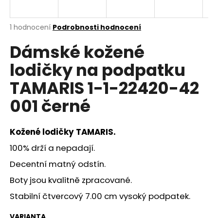
a
j
Průměrné
1 hodnocení
Podrobnosti hodnocení
í
hodnocení
Dámské kožené
produktu
t
je
?
lodičky na podpatku
5,0
z
TAMARIS 1-1-22420-42
5
hvězdiček.
001 černé
HLEDAT
Kožené lodičky
TAMARIS.
100% drží a nepadají.
D
Decentní matný odstín.
o
p
Boty jsou kvalitně zpracované.
o
Stabilní čtvercový 7.00 cm vysoký podpatek.
r
u
VARIANTA