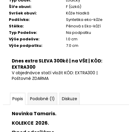
Typ Obuvi
:
Lodičky
Kč
Šíře obuvi
:
F (úzká)
Svršek obuvi
:
Kůže hladká
Podšívka
:
Syntetika eko-kůže
Stélka
:
Pěnová s Eko-kůží
Typ Podešve
:
Na podpatku
Výše podešve
:
1.0 cm
Výše podpatku
:
7.0 cm
Dnes extra SLEVA 300kč | na VŠE | KÓD:
EXTRA300
V objednávce stačí vložit KÓD: EXTRA300 |
Poštovné ZDARMA
Popis
Podobné (1)
Diskuze
Novinka Tamaris.
KOLEKCE 2026.