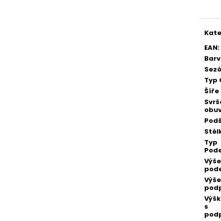
cena
Kate
EAN
:
Bar
Sez
Typ 
Šíře
Svrš
obuv
Podš
Stél
Typ
Pod
Výše
pod
Výše
pod
Výšk
s
pod