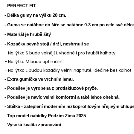
- PERFECT FIT.
- Délka gumy na výšku 28 cm.
- Guma se natáhne do šíře se natáhne 0-3 cm po celé své délce
- Materiál je hrubě šitý
- Kozačky pevně stojí / drží, neshrnují se
- Na lýtko S bude volnější, vhodné i pro hrubší kalhoty
- Na lýtko M bude optimální
- Na lýtko L budou kozačky velmi napnuté, ideálně bez kalhot
- Extra gumička ve vrchním lemu.
- Podešev je vyrobena z protiskluzové pryže.
- Podešev je navíc velmi komfortní a také lehce ohebná.
- Stélka - zateplení moderním nizkoprofilovým hřejivým chlup
- Top model nabídky Podzim Zima 2025
- Vysoká kvalita zpracování