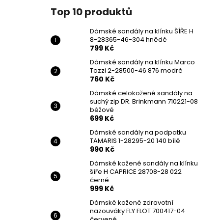
Top 10 produktů
Dámské sandály na klínku ŠÍŘE H
8-28365-46-304 hnědé
799 Kč
Dámské sandály na klínku Marco
Tozzi 2-28500-46 876 modré
760 Kč
Dámské celokožené sandály na
suchý zip DR. Brinkmann 710221-08
béžové
699 Kč
Dámské sandály na podpatku
TAMARIS 1-28295-20 140 bílé
990 Kč
Dámské kožené sandály na klínku
šíře H CAPRICE 28708-28 022
černé
999 Kč
Dámské kožené zdravotní
nazouváky FLY FLOT 700417-04
červené