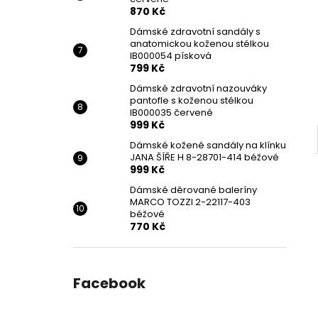
870 Kč
Dámské zdravotní sandály s
anatomickou koženou stélkou
IB000054 písková
799 Kč
Dámské zdravotní nazouváky
pantofle s koženou stélkou
IB000035 červené
999 Kč
Dámské kožené sandály na klínku
JANA ŠÍŘE H 8-28701-414 béžové
999 Kč
Dámské děrované baleríny
MARCO TOZZI 2-22117-403
béžové
770 Kč
Facebook