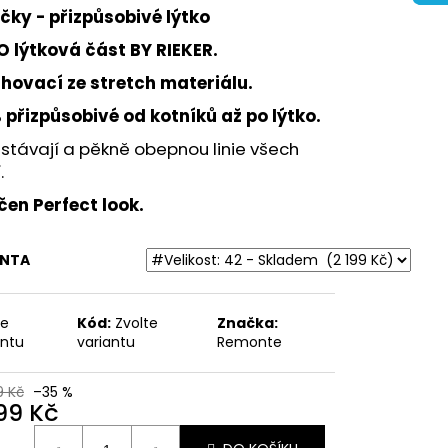
ŽENÉ SANDÁLY NA
čky - přizpůsobivé lýtko
BRINKMANN 710221-08
O lýtková část BY RIEKER.
hovací ze stretch materiálu.
Kč
 přizpůsobivé od kotníků až po lýtko.
távají a pěkně obepnou linie všech
.
čen Perfect look.
ANTA
te
Kód:
Zvolte
Značka:
antu
variantu
Remonte
9 Kč
–35 %
199 Kč
ná