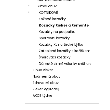
DÁMSKÉ SANDÁLY NA KLÍNKU ŠÍŘE H 8-
l
28365-46-304 HNĚDÉ
Zimní obuv
799 Kč
KOTNÍKOVÉ
Původně:
1 699 Kč
Kožené kozačky
Kozačky Rieker a Remonte
Kozačky na podpatku
Sportovní kozačky
Kozačky XL na široké Lýtko
Zateplené kozačky s kožíškem
Šněrovací kozačky
Dámské zimní válenky sněhule
Obuv Rieker
Nadměrná obuv
Zdravotní obuv
Rieker Výprodej
AKCE týdne