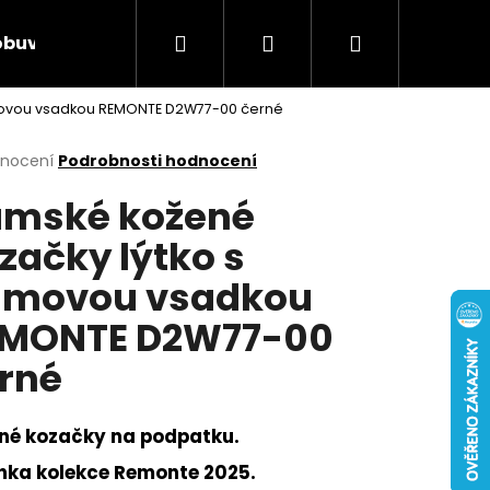
Hledat
Přihlášení
Nákupní
obuv
Rieker Výprodej
AKCE týdne
Obcho
movou vsadkou REMONTE D2W77-00 černé
košík
rné
dnocení
Podrobnosti hodnocení
cení
mské kožené
ktu
začky lýtko s
movou vsadkou
ček.
MONTE D2W77-00
rné
né kozačky na podpatku.
Následující
nka kolekce Remonte 2025.