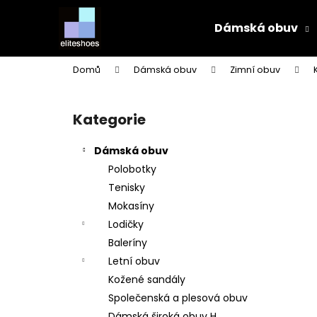
K
Přejít
na
o
Dámská obuv
obsah
Zpět
Zpět
š
do
do
í
Domů
Dámská obuv
Zimní obuv
k
obchodu
obchodu
P
o
Kategorie
Přeskočit
s
kategorie
t
Dámská obuv
r
Polobotky
a
Tenisky
n
Mokasíny
n
Lodičky
í
Baleríny
p
Letní obuv
a
Kožené sandály
n
Společenská a plesová obuv
e
Dámská široká obuv H