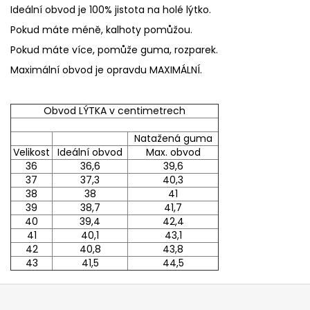
Ideální obvod je 100% jistota na holé lýtko.
Pokud máte méně, kalhoty pomůžou.
Pokud máte více, pomůže guma, rozparek.
Maximální obvod je opravdu MAXIMÁLNÍ.
Obvod LÝTKA v centimetrech
Natažená guma
Velikost
Ideální obvod
Max. obvod
36
36,6
39,6
37
37,3
40,3
38
38
41
39
38,7
41,7
40
39,4
42,4
41
40,1
43,1
42
40,8
43,8
43
41,5
44,5