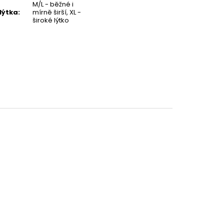
M/L - běžné i
 lýtka
:
mírně širší, XL -
široké lýtko