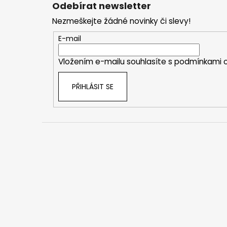
á
Odebírat newsletter
p
Nezmeškejte žádné novinky či slevy!
a
t
E-mail
í
Vložením e-mailu souhlasíte s
podmínkami o
PŘIHLÁSIT SE