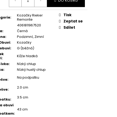
DO KOŠÍKU
:
Tisk
Kozačky Rieker
gorie
:
Remonte
Zeptat se
4061811967520
Sdílet
va
:
Černá
óna
:
Podzimní, Zimní
Obuvi
:
Kozačky
 obuvi
:
G (běžná)
ek
Kůže hladká
i
:
ívka
:
Nízký chlup
ka
:
Nízký hustý chlup
Na podpatku
ešve
:
2.0 cm
ešve
:
3.5 cm
patku
:
a obuvi
43 cm
patkem
: