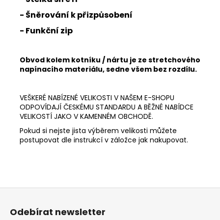
- Šněrování k přizpůsobení
- Funkční zip
Obvod kolem kotníku / nártu je ze stretchového
napínacího materiálu, sedne všem bez rozdílu.
VEŠKERÉ NABÍZENÉ VELIKOSTI V NAŠEM E-SHOPU
ODPOVÍDAJÍ ČESKÉMU STANDARDU A BĚŽNÉ NABÍDCE
VELIKOSTÍ JAKO V KAMENNÉM OBCHODĚ.
Pokud si nejste jista výběrem velikosti můžete
postupovat dle instrukcí v záložce jak nakupovat.
Z
á
Odebírat newsletter
p