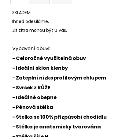
SKLADEM.
Ihned odesíláme.
Již zítra mohou být u Vás.
Vybavení obuvi:
- Celoročně využitelná obuv
- Ideální sklon klenby
- Zateplní nízkoprofilovým chlupem
- Svršek z KŮŽE
- Ideálně obepne
- Pěnová stélka
- Stelka se 100% přizpůsobí chodidlu
- Stélka je anatomicky tvarována
- Stélka šíře H