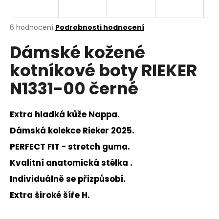
a
j
Průměrné
6 hodnocení
Podrobnosti hodnocení
í
hodnocení
Dámské kožené
produktu
t
je
?
kotníkové boty RIEKER
3,5
z
N1331-00 černé
5
hvězdiček.
Extra hladká kůže Nappa.
HLEDAT
Dámská kolekce Rieker 2025.
PERFECT FIT - stretch guma.
D
Kvalitní anatomická stélka .
o
p
Individuálně se přizpůsobí.
o
Extra široké šíře H.
r
u