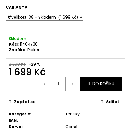
č
u
VARIANTA
j
e
m
e
Skladem
Kód:
11464/38
Značka:
Rieker
DÁMSKÉ
SANDÁLY
STÉLKA
2 399 Kč
–29 %
ŠÍŘE
1 699 Kč
H
JANA
Měrná
8-
DO KOŠÍKU
cena:
28660-
46
805
MODRÉ
Zeptat se
Sdílet
899
Kč
Kategorie
:
Tenisky
Původně:
EAN
:
—
1
Barva
:
Černá
799