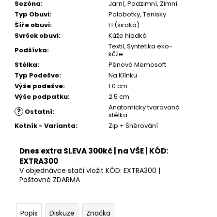
Kč
Sezóna
:
Jarní, Podzimní, Zimní
Typ Obuvi
:
Polobotky, Tenisky
Šíře obuvi
:
H (široká)
Svršek obuvi
:
Kůže hladká
Textil, Syntetika eko-
Podšívka
:
kůže
Stélka
:
Pěnová Memosoft
Typ Podešve
:
Na Klínku
Výše podešve
:
1.0 cm
Výše podpatku
:
2.5 cm
Anatomicky tvarovaná
?
Ostatní
:
stélka
Kotník - Varianta
:
Zip + Šněrování
Dnes extra SLEVA 300kč | na VŠE | KÓD:
EXTRA300
V objednávce stačí vložit KÓD: EXTRA300 |
Poštovné ZDARMA
Popis
Diskuze
Značka