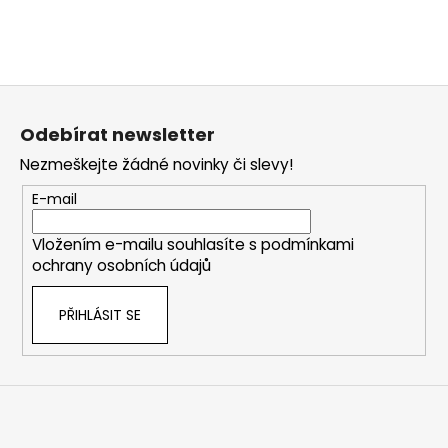
Z
á
Odebírat newsletter
p
Nezmeškejte žádné novinky či slevy!
a
t
E-mail
í
Vložením e-mailu souhlasíte s
podmínkami
ochrany osobních údajů
PŘIHLÁSIT SE