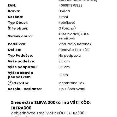
EAN
:
4061811375929
Barva
:
Hnědá
Sezóna
:
Zimní
Typ Obuvi
:
Kotníkové
Šíře obuvi
:
G (běžná)
Kůže hladká, Kůže
Svršek obuvi
:
semišová
Podšívka
:
Vlna Pravý Beránek
Stélka
:
Pěnová s Eko-kůží
Typ Podešve
:
Na podpatku
Výše podešve
:
2.0 cm
Výše podpatku
:
3.5 cm
Výška obuvi s
19 cm
podpatkem
:
?
Membrána Tex
Ostatní
:
Kotník - Varianta
:
Zip + Šněrování
Dnes extra SLEVA 300kč | na VŠE | KÓD:
EXTRA300
V objednávce stačí vložit KÓD: EXTRA300 |