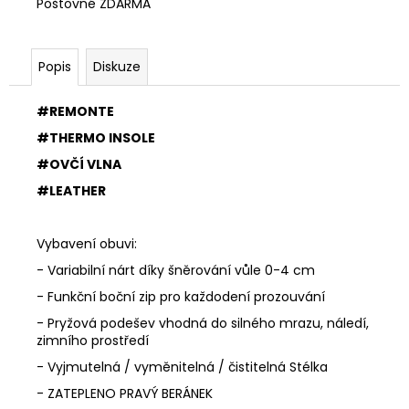
Poštovné ZDARMA
Popis
Diskuze
#REMONTE
#THERMO INSOLE
#OVČÍ VLNA
#LEATHER
Vybavení obuvi:
- Variabilní nárt díky šněrování vůle 0-4 cm
- Funkční boční zip pro každodení prozouvání
- Pryžová podešev vhodná do silného mrazu, náledí,
zimního prostředí
- Vyjmutelná / vyměnitelná / čistitelná Stélka
- ZATEPLENO PRAVÝ BERÁNEK