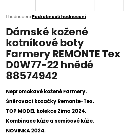
a
j
Průměrné
1 hodnocení
Podrobnosti hodnocení
í
hodnocení
Dámské kožené
produktu
t
je
?
kotníkové boty
5,0
z
Farmery REMONTE Tex
5
hvězdiček.
D0W77-22 hnědé
HLEDAT
88574942
Nepromokavé kožené Farmery.
D
o
Šněrovací kozačky Remonte-Tex.
p
TOP MODEL kolekce Zima 2024.
o
r
Kombinace kůže a semišové kůže.
u
NOVINKA 2024.