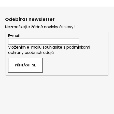
Z
á
Odebírat newsletter
p
Nezmeškejte žádné novinky či slevy!
a
t
E-mail
í
Vložením e-mailu souhlasíte s
podmínkami
ochrany osobních údajů
PŘIHLÁSIT SE