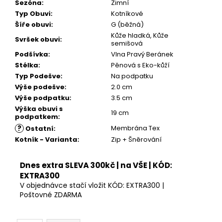
Sezóna
:
Zimní
Typ Obuvi
:
Kotníkové
Šíře obuvi
:
G (běžná)
Kůže hladká, Kůže
Svršek obuvi
:
semišová
Podšívka
:
Vlna Pravý Beránek
Stélka
:
Pěnová s Eko-kůží
Typ Podešve
:
Na podpatku
Výše podešve
:
2.0 cm
Výše podpatku
:
3.5 cm
Výška obuvi s
19 cm
podpatkem
:
?
Membrána Tex
Ostatní
:
Kotník - Varianta
:
Zip + Šněrování
Dnes extra SLEVA 300kč | na VŠE | KÓD:
EXTRA300
V objednávce stačí vložit KÓD: EXTRA300 |
Poštovné ZDARMA