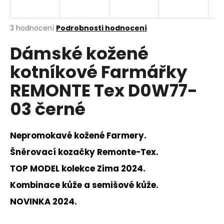
a
j
Průměrné
3 hodnocení
Podrobnosti hodnocení
í
hodnocení
Dámské kožené
produktu
t
je
?
kotníkové Farmářky
4,3
z
REMONTE Tex D0W77-
5
hvězdiček.
03 černé
HLEDAT
Nepromokavé kožené Farmery.
Šněrovací kozačky Remonte-Tex.
D
TOP MODEL kolekce Zima 2024.
o
p
Kombinace kůže a semišové kůže.
o
NOVINKA 2024.
r
u