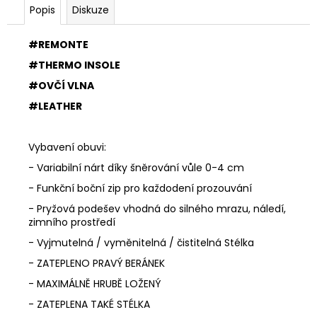
Popis
Diskuze
#REMONTE
#THERMO INSOLE
#OVČÍ VLNA
#LEATHER
Vybavení obuvi:
- Variabilní nárt díky šněrování vůle 0-4 cm
- Funkční boční zip pro každodení prozouvání
- Pryžová podešev vhodná do silného mrazu, náledí,
zimního prostředí
- Vyjmutelná / vyměnitelná / čistitelná Stélka
- ZATEPLENO PRAVÝ BERÁNEK
- MAXIMÁLNĚ HRUBĚ LOŽENÝ
- ZATEPLENA TAKÉ STÉLKA