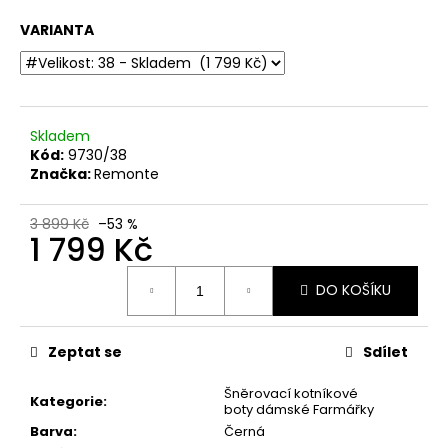
č
u
VARIANTA
j
e
m
e
Skladem
Kód:
9730/38
DÁMSKÉ
Značka:
Remonte
ZDRAVOTNÍ
SANDÁLY
S
3 899 Kč
–53 %
1 799 Kč
ANATOMICKOU
KOŽENOU
STÉLKOU
Měrná
IB000054
DO KOŠÍKU
cena:
PÍSKOVÁ
799
Kč
Zeptat se
Sdílet
Původně:
999
Šněrovací kotníkové
Kč
Kategorie
:
boty dámské Farmářky
Barva
:
Černá