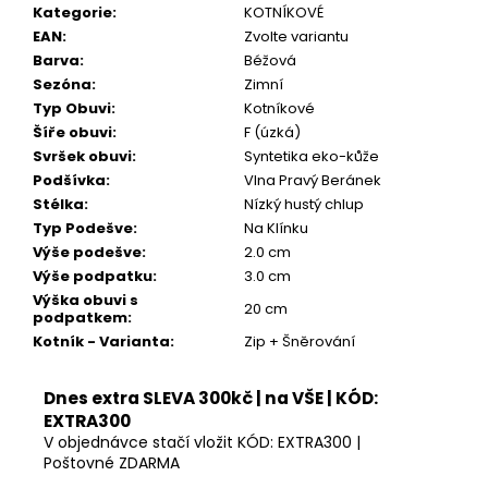
Kč
Kategorie
:
KOTNÍKOVÉ
EAN
:
Zvolte variantu
Barva
:
Béžová
Sezóna
:
Zimní
Typ Obuvi
:
Kotníkové
Šíře obuvi
:
F (úzká)
Svršek obuvi
:
Syntetika eko-kůže
Podšívka
:
Vlna Pravý Beránek
Stélka
:
Nízký hustý chlup
Typ Podešve
:
Na Klínku
Výše podešve
:
2.0 cm
Výše podpatku
:
3.0 cm
Výška obuvi s
20 cm
podpatkem
:
Kotník - Varianta
:
Zip + Šněrování
Dnes extra SLEVA 300kč | na VŠE | KÓD:
EXTRA300
V objednávce stačí vložit KÓD: EXTRA300 |
Poštovné ZDARMA