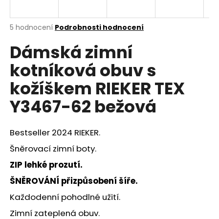
a
j
Průměrné
5 hodnocení
Podrobnosti hodnocení
í
hodnocení
Dámská zimní
produktu
t
je
?
kotníková obuv s
4,6
z
kožíškem RIEKER TEX
5
hvězdiček.
Y3467-62 bežová
HLEDAT
Bestseller 2024 RIEKER.
Šněrovací zimní boty.
D
ZIP lehké prozutí.
o
p
ŠNĚROVÁNÍ přizpůsobení šíře.
o
Každodenní pohodlné užití.
r
u
Zimní zateplená obuv.