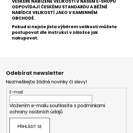
VEŠKERÉ NABÍZENÉ VELIKOSTI V NAŠEM E-SHOPU
ODPOVÍDAJÍ ČESKÉMU STANDARDU A BĚŽNÉ
NABÍDCE VELIKOSTÍ JAKO V KAMENNÉM
OBCHODĚ.
Pokud si nejste jista výběrem velikosti můžete
postupovat dle instrukcí v záložce jak
nakupovat.
Z
á
Odebírat newsletter
p
Nezmeškejte žádné novinky či slevy!
a
t
E-mail
í
Vložením e-mailu souhlasíte s
podmínkami
ochrany osobních údajů
PŘIHLÁSIT SE