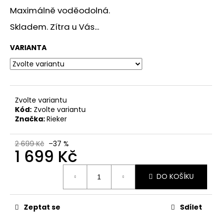
č
Maximálně voděodolná.
u
j
Skladem. Zítra u Vás...
e
m
VARIANTA
e
DÁMSKÉ
SANDÁLY
Zvolte variantu
NA
Kód:
Zvolte variantu
KLÍNKU
ŠÍŘE
Značka:
Rieker
H
8-
28365-
2 699 Kč
–37 %
1 699 Kč
46-
304
Měrná
HNĚDÉ
DO KOŠÍKU
cena:
799
Kč
Původně:
Zeptat se
Sdílet
1
699