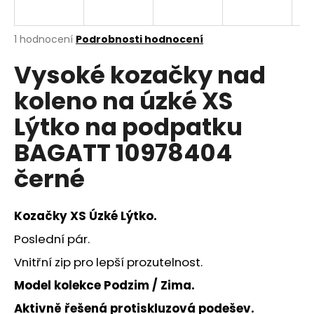
a
j
Průměrné
1 hodnocení
Podrobnosti hodnocení
í
hodnocení
Vysoké kozačky nad
produktu
t
je
?
koleno na úzké XS
5,0
z
Lýtko na podpatku
5
hvězdiček.
BAGATT 10978404
HLEDAT
černé
Kozačky XS Úzké Lýtko.
D
o
Poslední pár.
p
Vnitřní zip pro lepší prozutelnost.
o
r
M
odel kolekce Podzim / Zima.
u
Aktivně řešená protiskluzová podešev.