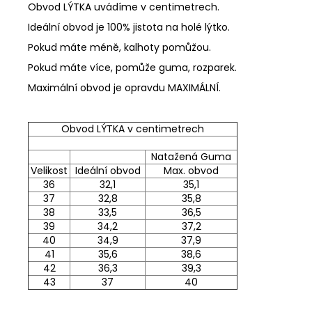
Obvod LÝTKA uvádíme v centimetrech.
Ideální obvod je 100% jistota na holé lýtko.
Pokud máte méně, kalhoty pomůžou.
Pokud máte více, pomůže guma, rozparek.
Maximální obvod je opravdu MAXIMÁLNÍ.
Obvod LÝTKA v centimetrech
Natažená Guma
Velikost
Ideální obvod
Max. obvod
36
32,1
35,1
37
32,8
35,8
38
33,5
36,5
39
34,2
37,2
40
34,9
37,9
41
35,6
38,6
42
36,3
39,3
43
37
40