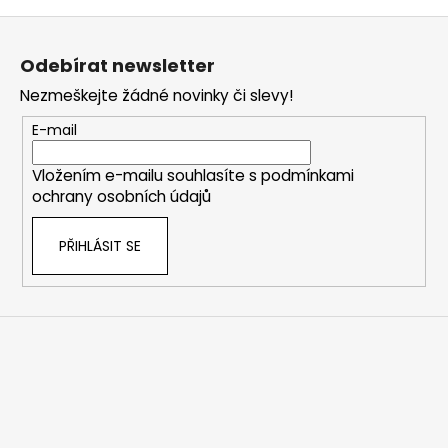
Z
á
Odebírat newsletter
p
Nezmeškejte žádné novinky či slevy!
a
t
E-mail
í
Vložením e-mailu souhlasíte s
podmínkami
ochrany osobních údajů
PŘIHLÁSIT SE