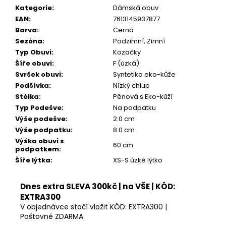
Kč
Kategorie
:
Dámská obuv
EAN
:
7613145937877
Barva
:
Černá
Sezóna
:
Podzimní, Zimní
Typ Obuvi
:
Kozačky
Šíře obuvi
:
F (úzká)
Svršek obuvi
:
Syntetika eko-kůže
Podšívka
:
Nízký chlup
Stélka
:
Pěnová s Eko-kůží
Typ Podešve
:
Na podpatku
Výše podešve
:
2.0 cm
Výše podpatku
:
8.0 cm
Výška obuvi s
60 cm
podpatkem
:
Šíře lýtka
:
XS-S úzké lýtko
Dnes extra SLEVA 300kč | na VŠE | KÓD:
EXTRA300
V objednávce stačí vložit KÓD: EXTRA300 |
Poštovné ZDARMA