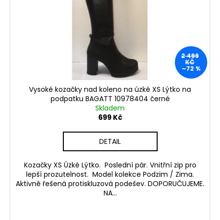
d
r
a
u
o
j
k
d
í
t
u
t
ů
2 499
k
?
KČ
–72 %
t
ů
Vysoké kozačky nad koleno na úzké XS Lýtko na
podpatku BAGATT 10978404 černé
Skladem
HLEDAT
699 Kč
DETAIL
D
Kozačky XS Úzké Lýtko. Poslední pár. Vnitřní zip pro
o
lepší prozutelnost. Model kolekce Podzim / Zima.
p
Aktivně řešená protiskluzová podešev. DOPORUČUJEME.
o
NA...
r
u