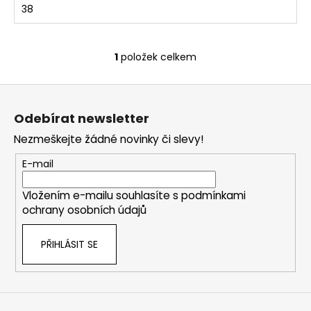
č
38
u
j
e
1
položek celkem
m
O
e
v
Z
l
á
á
Odebírat newsletter
DÁMSKÉ
d
p
KOŽENÉ
a
Nezmeškejte žádné novinky či slevy!
SANDÁLY
a
c
NA
t
E-mail
KLÍNKU
í
ŠÍŘE
í
p
H
Vložením e-mailu souhlasíte s
podmínkami
r
CAPRICE
ochrany osobních údajů
28708-
v
28
k
022
PŘIHLÁSIT SE
y
ČERNÉ
v
999
ý
Kč
p
Původně:
1
i