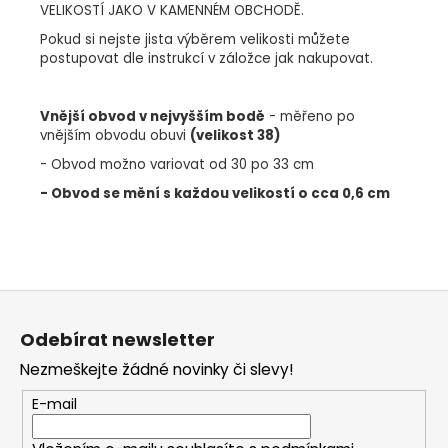
VELIKOSTÍ JAKO V KAMENNÉM OBCHODĚ.
Pokud si nejste jista výběrem velikosti můžete
postupovat dle instrukcí v záložce jak nakupovat.
Vnější obvod v nejvyšším bodě
- měřeno po
vnějším obvodu obuvi
(velikost 38)
- Obvod možno variovat od 30 po 33 cm
- Obvod se mění s každou velikostí o cca 0,6 cm
Z
á
Odebírat newsletter
p
Nezmeškejte žádné novinky či slevy!
a
t
E-mail
í