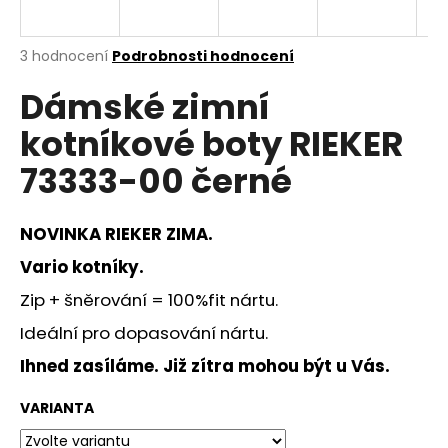
a
j
Průměrné
3 hodnocení
Podrobnosti hodnocení
í
hodnocení
Dámské zimní
produktu
t
je
?
kotníkové boty RIEKER
4,7
z
73333-00 černé
5
hvězdiček.
NOVINKA RIEKER ZIMA.
HLEDAT
Vario kotníky.
Zip + šněrování = 100%fit nártu.
D
Ideální pro dopasování nártu.
o
p
Ihned zasíláme. Již zítra mohou být u Vás.
o
r
VARIANTA
u