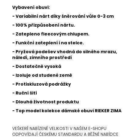
Vybavení obuvi:
- Variabilní nárt díky šněrování vůle 0-3 cm
- 100% přizpůsobení nártu.
- Zatepleno fleecovým chlupem.
- Funkční zateplení i na stelce.
- Pryžová podešev vhodná do silného mrazu,
náledí, zimního prostředí
- Dostatečně vysoká
- Izoluje od studené země
- Protiskluzová podrážky
- Ruční šití
- Dlouhá životnost produktu
- Top model kolekce dámské obuvi RIEKER ZIMA
VEŠKERÉ NABÍZENÉ VELIKOSTI V NAŠEM E-SHOPU
ODPOVÍDAJÍ ČESKÉMU STANDARDU A BĚŽNÉ NABÍDCE