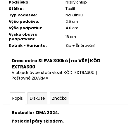
Kč
Podšívka
:
Nízký chlup
Stélka
:
Textil
Typ Podešve
:
Na Klínku
Výše podešve
:
2.5 cm
Výše podpatku
:
4.0 cm
Výška obuvi s
18 cm
podpatkem
:
Kotník - Varianta
:
Zip + Šněrování
Dnes extra SLEVA 300kč | na VŠE | KÓD:
EXTRA300
V objednávce stačí vložit KÓD: EXTRA300 |
Poštovné ZDARMA
Popis
Diskuze
Značka
Bestseller ZIMA 2024.
Poslední páry skladem.