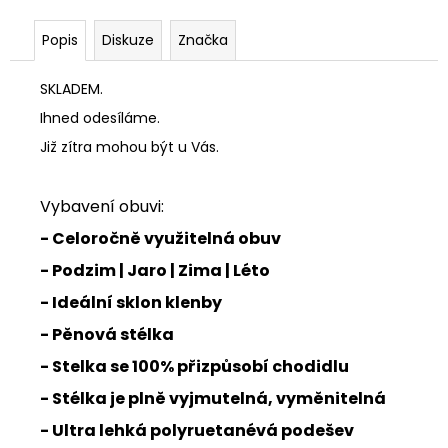
Popis
Diskuze
Značka
SKLADEM.
Ihned odesíláme.
Již zítra mohou být u Vás.
Vybavení obuvi:
- Celoročně využitelná obuv
- Podzim | Jaro | Zima | Léto
- Ideální sklon klenby
- Pěnová stélka
- Stelka se 100% přizpůsobí chodidlu
- Stélka je plně vyjmutelná, vyměnitelná
- Ultra lehká polyruetanévá podešev