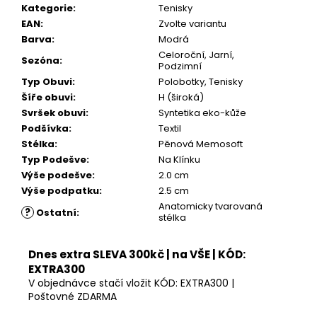
Kategorie
:
Tenisky
EAN
:
Zvolte variantu
Barva
:
Modrá
Celoroční, Jarní,
Sezóna
:
Podzimní
Typ Obuvi
:
Polobotky, Tenisky
Šíře obuvi
:
H (široká)
Svršek obuvi
:
Syntetika eko-kůže
Podšívka
:
Textil
Stélka
:
Pěnová Memosoft
Typ Podešve
:
Na Klínku
Výše podešve
:
2.0 cm
Výše podpatku
:
2.5 cm
Anatomicky tvarovaná
?
Ostatní
:
stélka
Dnes extra SLEVA 300kč | na VŠE | KÓD:
EXTRA300
V objednávce stačí vložit KÓD: EXTRA300 |
Poštovné ZDARMA