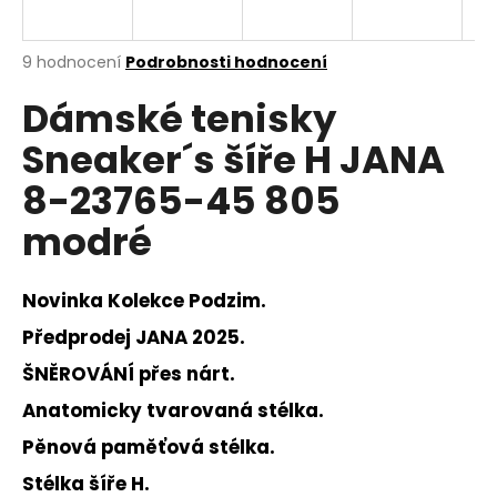
a
j
Průměrné
9 hodnocení
Podrobnosti hodnocení
í
hodnocení
Dámské tenisky
produktu
t
je
?
Sneaker´s šíře H JANA
4,0
z
8-23765-45 805
5
hvězdiček.
modré
HLEDAT
Novinka
Kolekce Podzim.
Předprodej JANA 2025.
D
ŠNĚROVÁNÍ přes nárt.
o
p
Anatomicky tvarovaná stélka.
o
Pěnová paměťová stélka.
r
u
Stélka šíře H.