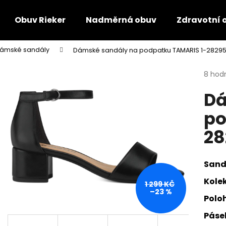
Obuv Rieker
Nadměrná obuv
Zdravotní 
ámské sandály
Dámské sandály na podpatku TAMARIS 1-28295
Co potřebujete najít?
Průmě
8 hod
hodno
Dá
produ
HLEDAT
je
po
3,6
z
28
5
Doporučujeme
hvězdi
Sand
Kolek
1 299 KČ
–23 %
Polo
Pásek