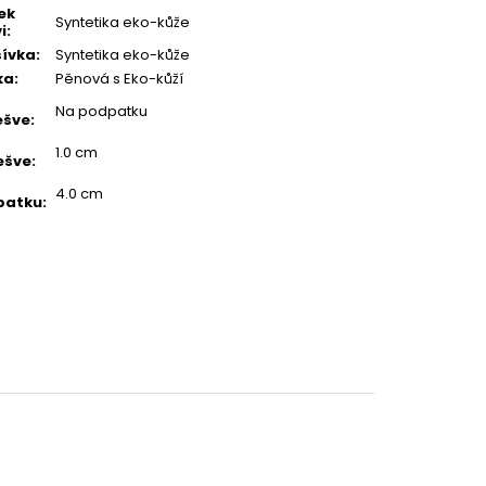
ek
Syntetika eko-kůže
i
:
ívka
:
Syntetika eko-kůže
ka
:
Pěnová s Eko-kůží
Na podpatku
ešve
:
1.0 cm
ešve
:
4.0 cm
patku
: