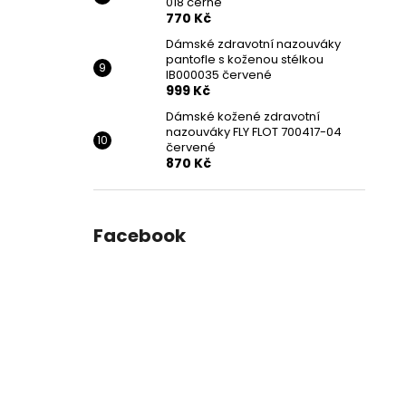
018 černé
770 Kč
Dámské zdravotní nazouváky
pantofle s koženou stélkou
IB000035 červené
999 Kč
Dámské kožené zdravotní
nazouváky FLY FLOT 700417-04
červené
870 Kč
Facebook