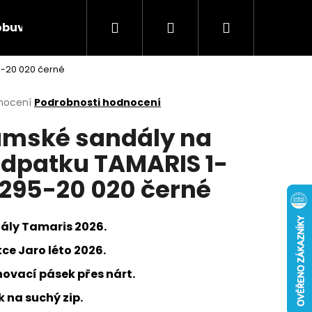
Hledat
Přihlášení
Nákupní
obuv
Rieker Výprodej
AKCE týdne
Obcho
-20 020 černé
košík
rné
nocení
Podrobnosti hodnocení
cení
mské sandály na
ktu
dpatku TAMARIS 1-
295-20 020 černé
ček.
ály Tamaris 2026.
ce Jaro léto 2026.
hovací pásek přes nárt.
Následující
 na suchý zip.