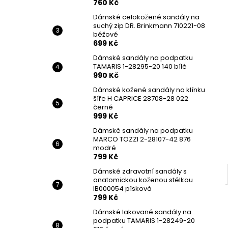
760 Kč
Dámské celokožené sandály na
suchý zip DR. Brinkmann 710221-08
béžové
699 Kč
Dámské sandály na podpatku
TAMARIS 1-28295-20 140 bílé
990 Kč
Dámské kožené sandály na klínku
šíře H CAPRICE 28708-28 022
černé
999 Kč
Dámské sandály na podpatku
MARCO TOZZI 2-28107-42 876
modré
799 Kč
Dámské zdravotní sandály s
anatomickou koženou stélkou
IB000054 písková
799 Kč
Dámské lakované sandály na
podpatku TAMARIS 1-28249-20