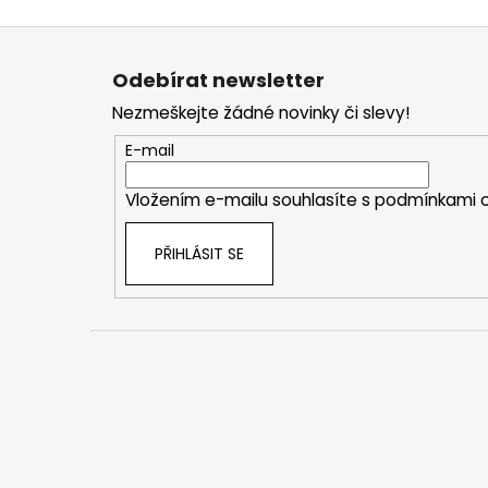
Z
á
Odebírat newsletter
p
Nezmeškejte žádné novinky či slevy!
a
t
E-mail
í
Vložením e-mailu souhlasíte s
podmínkami o
PŘIHLÁSIT SE