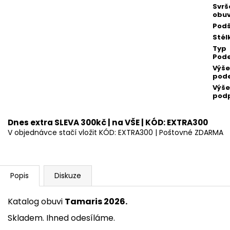
Svrš
obuv
Podš
Stél
Typ
Pod
Výše
pod
Výše
pod
Dnes extra SLEVA 300kč | na VŠE | KÓD: EXTRA300
V objednávce stačí vložit KÓD: EXTRA300 | Poštovné ZDARMA
Popis
Diskuze
Katalog obuvi
Tamaris 2026.
Skladem.
Ihned odesíláme.