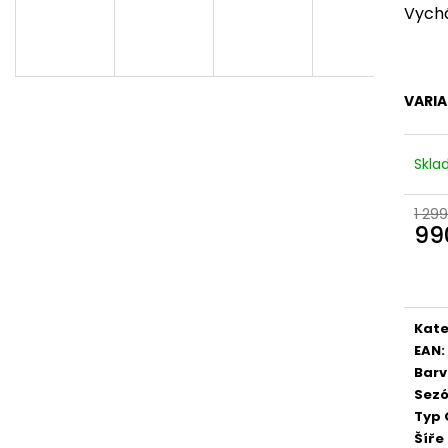
DÁMSKÉ SANDÁLY NA KLÍNKU MARCO
DÁMSKÉ CELOKO
Vychá
TOZZI 2-28500-46 876 MODRÉ
SUCHÝ ZIP DR. 
BÉŽOVÉ
760 Kč
Původně:
1 499 Kč
699 Kč
Původně:
1 999 
VARI
Skl
1 299
99
Měr
cena
Kate
EAN
:
Bar
Sez
Typ 
Šíře