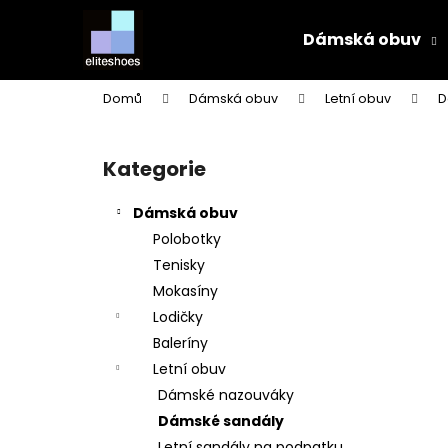
K
Přejít
na
o
Dámská obuv
obsah
Zpět
Zpět
š
do
do
í
Domů
Dámská obuv
Letní obuv
D
k
obchodu
obchodu
P
o
Kategorie
Přeskočit
s
kategorie
t
Dámská obuv
r
Polobotky
a
Tenisky
n
Mokasíny
n
Lodičky
í
Baleríny
p
Letní obuv
a
Dámské nazouváky
n
Dámské sandály
e
Letní sandály na podpatku