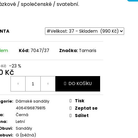
ŽENÉ SANDÁLY NA
zkové / společenské / svatební.
BRINKMANN 710221-08
Kč
ANTA
adem
Kód:
7047/37
Značka:
Tamaris
 Kč
–23 %
0 Kč
ná
DO KOŠÍKU
:
Tisk
gorie
:
Dámské sandály
4064196879815
Zeptat se
va
:
Černá
Sdílet
óna
:
Letní
Obuvi
:
Sandály
 obuvi
:
G (běžná)