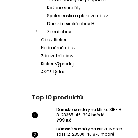
DÁMSKÉ SANDÁLY NA KLÍNKU ŠÍŘE H 8-
l
28365-46-304 HNĚDÉ
Kožené sandály
799 Kč
Společenská a plesová obuv
Původně:
1 699 Kč
Dámská široká obuv H
Zimní obuv
Obuv Rieker
Nadměrná obuv
Zdravotní obuv
Rieker Výprodej
AKCE týdne
Top 10 produktů
Dámské sandály na klínku ŠÍŘE H
8-28365-46-304 hnědé
799 Kč
Dámské sandály na klínku Marco
Tozzi 2-28500-46 876 modré