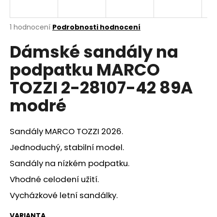
a
j
Průměrné
1 hodnocení
Podrobnosti hodnocení
í
hodnocení
Dámské sandály na
produktu
t
je
?
podpatku MARCO
5,0
z
TOZZI 2-28107-42 89A
5
hvězdiček.
modré
HLEDAT
Sandály MARCO TOZZI 2026.
Jednoduchý, stabilní model.
D
Sandály na nízkém podpatku.
o
p
Vhodné celodení užití.
o
Vycházkové letní sandálky.
r
u
VARIANTA