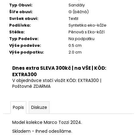
Kč
Typ Obuvi
:
Sandály
Šíře obuvi
:
G (běžná)
Svršek obuvi
:
Textil
Podšívka
:
Syntetika eko-kůže
Stélka
:
Pěnová s Eko-kůží
Typ Podešve
:
Na podpatku
Výše podešve
:
0.5 cm
Výše podpatku
:
2.0 cm
Dnes extra SLEVA 300kč | na VŠE | KÓD:
EXTRA300
V objednávce stačí vložit KÓD: EXTRA300 |
Poštovné ZDARMA
Popis
Diskuze
Model kolekce Marco Tozzi 2024.
Skladem - Ihned odesíláme.