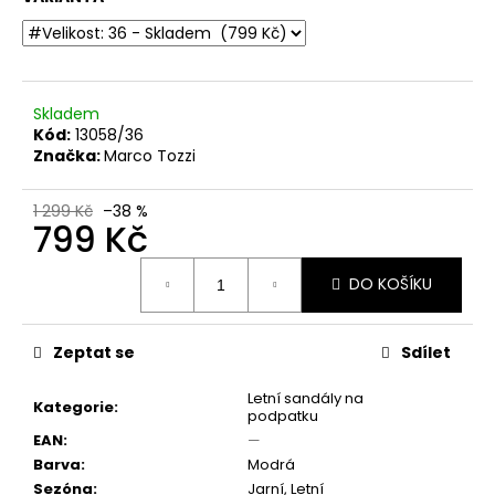
č
u
j
e
m
Skladem
e
Kód:
13058/36
Značka:
Marco Tozzi
DÁMSKÉ
LAKOVANÉ
1 299 Kč
–38 %
799 Kč
SANDÁLY
NA
PODPATKU
Měrná
TAMARIS
DO KOŠÍKU
cena:
1-
28249-
20
Zeptat se
Sdílet
018
ČERNÉ
Letní sandály na
770
Kategorie
:
podpatku
Kč
EAN
:
—
Původně:
1
Barva
:
Modrá
399
Sezóna
:
Jarní, Letní