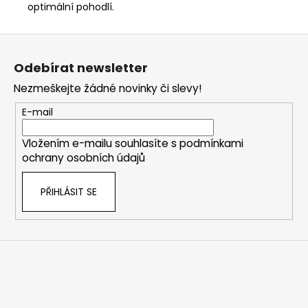
optimální pohodlí.
Z
á
Odebírat newsletter
p
Nezmeškejte žádné novinky či slevy!
a
t
E-mail
í
Vložením e-mailu souhlasíte s
podmínkami
ochrany osobních údajů
PŘIHLÁSIT SE