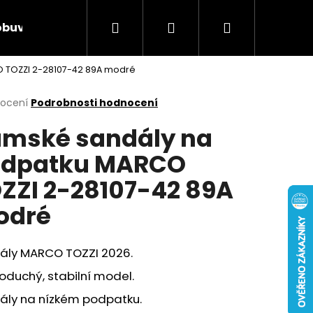
Hledat
Přihlášení
Nákupní
obuv
Rieker Výprodej
AKCE týdne
Obcho
 TOZZI 2-28107-42 89A modré
košík
rné
nocení
Podrobnosti hodnocení
cení
mské sandály na
ktu
odpatku MARCO
ZZI 2-28107-42 89A
ček.
odré
ály MARCO TOZZI 2026.
duchý, stabilní model.
Následující
ály na nízkém podpatku.