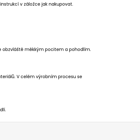
instrukcí v záložce jak nakupovat.
uje obzvláště měkkým pocitem a pohodlím.
eriálů. V celém výrobním procesu se
lí.