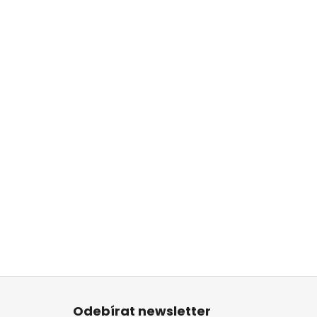
Z
á
Odebírat newsletter