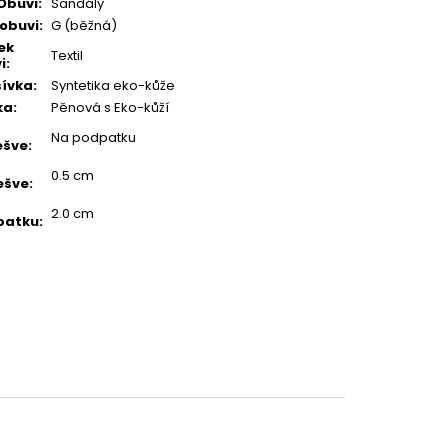
Obuvi
:
Sandály
 obuvi
:
G (běžná)
ek
Textil
i
:
ívka
:
Syntetika eko-kůže
ka
:
Pěnová s Eko-kůží
Na podpatku
ešve
:
0.5 cm
ešve
:
2.0 cm
patku
: