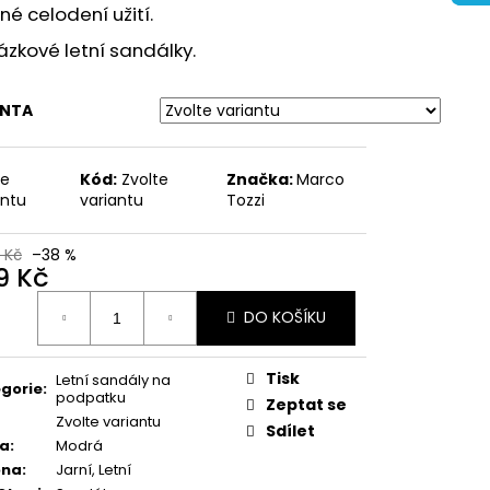
ŽENÉ SANDÁLY NA
é celodení užití.
BRINKMANN 710221-08
zkové letní sandálky.
Kč
ANTA
te
Kód:
Zvolte
Značka:
Marco
antu
variantu
Tozzi
 Kč
–38 %
9 Kč
ná
DO KOŠÍKU
:
Tisk
Letní sandály na
gorie
:
podpatku
Zeptat se
Zvolte variantu
Sdílet
va
:
Modrá
óna
:
Jarní, Letní