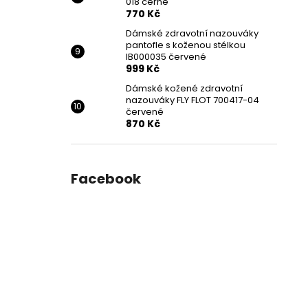
018 černé
770 Kč
Dámské zdravotní nazouváky
pantofle s koženou stélkou
IB000035 červené
999 Kč
Dámské kožené zdravotní
nazouváky FLY FLOT 700417-04
červené
870 Kč
Facebook