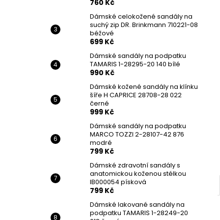
760 Kč
Dámské celokožené sandály na
suchý zip DR. Brinkmann 710221-08
béžové
699 Kč
Dámské sandály na podpatku
TAMARIS 1-28295-20 140 bílé
990 Kč
Dámské kožené sandály na klínku
šíře H CAPRICE 28708-28 022
černé
999 Kč
Dámské sandály na podpatku
MARCO TOZZI 2-28107-42 876
modré
799 Kč
Dámské zdravotní sandály s
anatomickou koženou stélkou
IB000054 písková
799 Kč
Dámské lakované sandály na
podpatku TAMARIS 1-28249-20