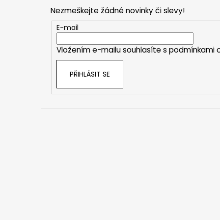
p
Nezmeškejte žádné novinky či slevy!
a
t
E-mail
í
Vložením e-mailu souhlasíte s
podmínkami o
PŘIHLÁSIT SE