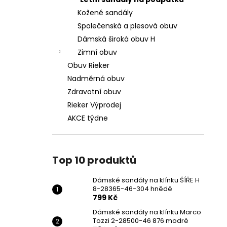
DÁMSKÉ SANDÁLY NA KLÍNKU ŠÍŘE H 8-
l
28365-46-304 HNĚDÉ
Kožené sandály
799 Kč
Společenská a plesová obuv
Původně:
1 699 Kč
Dámská široká obuv H
Zimní obuv
Obuv Rieker
Nadměrná obuv
Zdravotní obuv
Rieker Výprodej
AKCE týdne
Top 10 produktů
Dámské sandály na klínku ŠÍŘE H
8-28365-46-304 hnědé
799 Kč
Dámské sandály na klínku Marco
Tozzi 2-28500-46 876 modré