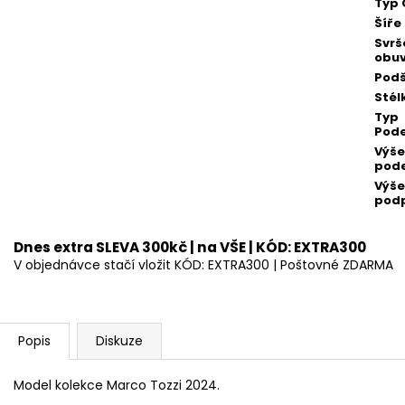
Typ 
Šíře
Svrš
obuv
Podš
Stél
Typ
Pod
Výše
pod
Výše
pod
Dnes extra SLEVA 300kč | na VŠE | KÓD: EXTRA300
V objednávce stačí vložit KÓD: EXTRA300 | Poštovné ZDARMA
Popis
Diskuze
Model kolekce Marco Tozzi 2024.