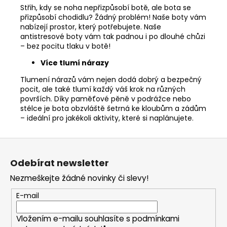
Střih, kdy se noha nepřizpůsobí botě, ale bota se
přizpůsobí chodidlu? Žádný problém! Naše boty vám
nabízejí prostor, který potřebujete. Naše
antistresové boty vám tak padnou i po dlouhé chůzi
– bez pocitu tlaku v botě!
Více tlumí nárazy
Tlumení nárazů vám nejen dodá dobrý a bezpečný
pocit, ale také tlumí každý váš krok na různých
površích. Díky paměťové pěně v podrážce nebo
stélce je bota obzvláště šetrná ke kloubům a zádům
– ideální pro jakékoli aktivity, které si naplánujete.
Z
á
Odebírat newsletter
p
Nezmeškejte žádné novinky či slevy!
a
t
E-mail
í
Vložením e-mailu souhlasíte s
podmínkami