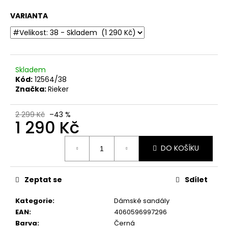
č
u
VARIANTA
j
e
m
e
Skladem
Kód:
12564/38
DÁMSKÉ
Značka:
Rieker
LAKOVANÉ
SANDÁLY
NA
2 299 Kč
–43 %
1 290 Kč
PODPATKU
TAMARIS
1-
Měrná
28249-
DO KOŠÍKU
cena:
20
018
ČERNÉ
Zeptat se
Sdílet
770
Kč
Kategorie
:
Dámské sandály
Původně:
EAN
:
4060596997296
1
399
Barva
:
Černá