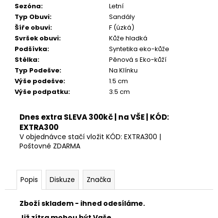
Kč
Sezóna
:
Letní
Typ Obuvi
:
Sandály
Šíře obuvi
:
F (úzká)
Svršek obuvi
:
Kůže hladká
Podšívka
:
Syntetika eko-kůže
Stélka
:
Pěnová s Eko-kůží
Typ Podešve
:
Na Klínku
Výše podešve
:
1.5 cm
Výše podpatku
:
3.5 cm
Dnes extra SLEVA 300kč | na VŠE | KÓD:
EXTRA300
V objednávce stačí vložit KÓD: EXTRA300 |
Poštovné ZDARMA
Popis
Diskuze
Značka
Zboží skladem - ihned odesíláme.
Již zítra mohou být Vaše.