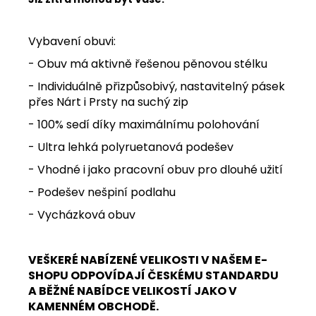
Vybavení obuvi:
- Obuv má aktivně řešenou pěnovou stélku
- Individuálně přizpůsobivý, nastavitelný pásek
přes Nárt i Prsty na suchý zip
- 100% sedí díky maximálnímu polohování
- Ultra lehká polyruetanová podešev
- Vhodné i jako pracovní obuv pro dlouhé užití
- Podešev nešpiní podlahu
- Vycházková obuv
VEŠKERÉ NABÍZENÉ VELIKOSTI V NAŠEM E-
SHOPU ODPOVÍDAJÍ ČESKÉMU STANDARDU
A BĚŽNÉ NABÍDCE VELIKOSTÍ JAKO V
KAMENNÉM OBCHODĚ.