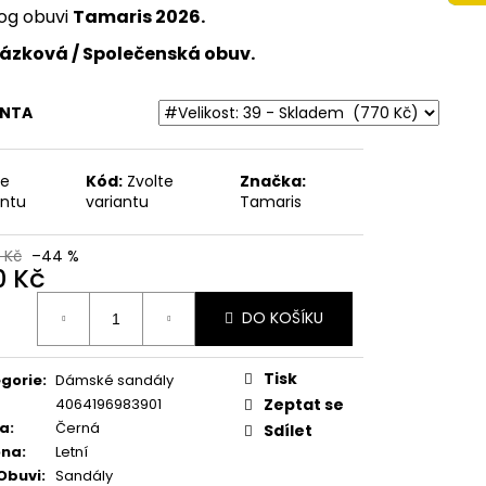
 ZDRAVOTNÍ
og obuvi
Tamaris 2026.
FLOT 700417-04
ázková / Společenská obuv.
 Kč
ANTA
te
Kód:
Zvolte
Značka:
antu
variantu
Tamaris
 Kč
–44 %
0 Kč
ná
DO KOŠÍKU
:
Tisk
gorie
:
Dámské sandály
4064196983901
Zeptat se
va
:
Černá
Sdílet
óna
:
Letní
Obuvi
:
Sandály