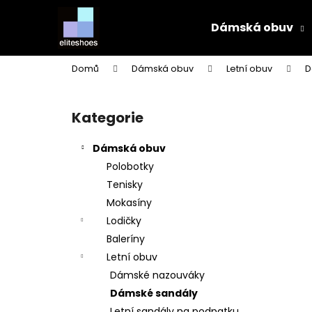
K
Přejít
na
o
Dámská obuv
obsah
Zpět
Zpět
š
do
do
í
Domů
Dámská obuv
Letní obuv
D
k
obchodu
obchodu
P
o
Kategorie
Přeskočit
s
kategorie
t
Dámská obuv
r
Polobotky
a
Tenisky
n
Mokasíny
n
Lodičky
í
Baleríny
p
Letní obuv
a
Dámské nazouváky
n
Dámské sandály
e
Letní sandály na podpatku