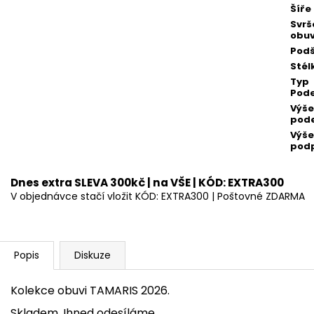
Šíře
Svrš
obuv
Podš
Stél
Typ
Pod
Výše
pod
Výše
pod
Dnes extra SLEVA 300kč | na VŠE | KÓD: EXTRA300
V objednávce stačí vložit KÓD: EXTRA300 | Poštovné ZDARMA
Popis
Diskuze
Kolekce obuvi TAMARIS 2026.
Skladem.
Ihned odesíláme.