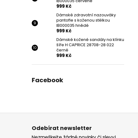
IB000035 červené
999 Kč
Dámské zdravotní nazouváky
pantofle s koženou stélkou
IB000035 hnědé
999 Kč
Dámské kožené sandály na klínku
šíře H CAPRICE 28708-28 022
černé
999 Kč
Facebook
Z
á
Odebírat newsletter
p
Nezmeškejte žádné novinky či slevy!