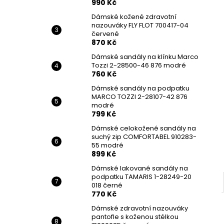
990 Kč
Dámské kožené zdravotní
nazouváky FLY FLOT 700417-04
červené
870 Kč
Dámské sandály na klínku Marco
Tozzi 2-28500-46 876 modré
760 Kč
Dámské sandály na podpatku
MARCO TOZZI 2-28107-42 876
modré
799 Kč
Dámské celokožené sandály na
suchý zip COMFORTABEL 910283-
55 modré
899 Kč
Dámské lakované sandály na
podpatku TAMARIS 1-28249-20
018 černé
770 Kč
Dámské zdravotní nazouváky
pantofle s koženou stélkou