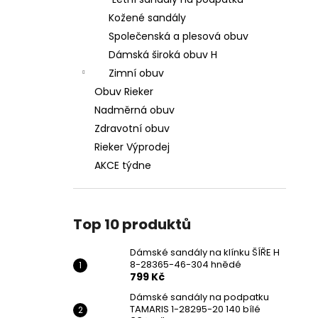
DÁMSKÉ SANDÁLY NA KLÍNKU ŠÍŘE H 8-
l
28365-46-304 HNĚDÉ
Kožené sandály
799 Kč
Společenská a plesová obuv
Původně:
1 699 Kč
Dámská široká obuv H
Zimní obuv
Obuv Rieker
Nadměrná obuv
Zdravotní obuv
Rieker Výprodej
AKCE týdne
Top 10 produktů
Dámské sandály na klínku ŠÍŘE H
8-28365-46-304 hnědé
799 Kč
Dámské sandály na podpatku
TAMARIS 1-28295-20 140 bílé