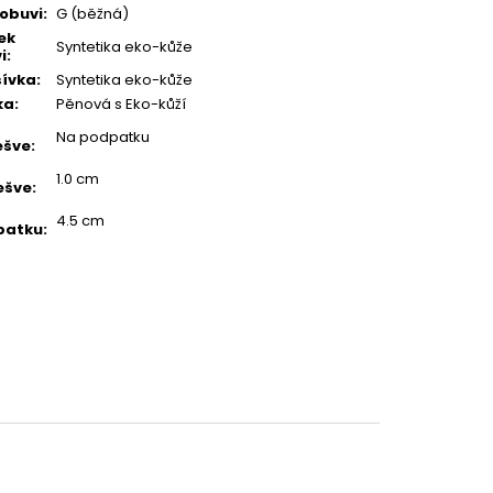
 obuvi
:
G (běžná)
ek
Syntetika eko-kůže
i
:
ívka
:
Syntetika eko-kůže
ka
:
Pěnová s Eko-kůží
Na podpatku
ešve
:
1.0 cm
ešve
:
4.5 cm
patku
: