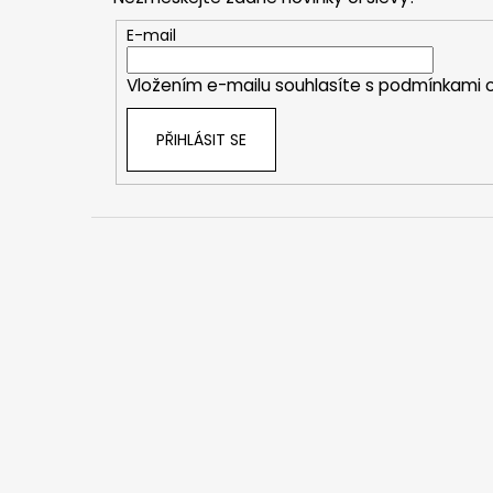
a
t
E-mail
í
Vložením e-mailu souhlasíte s
podmínkami o
PŘIHLÁSIT SE