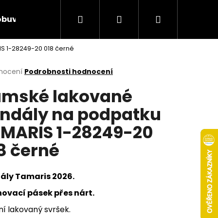
Hledat
Přihlášení
Nákupní
obuv
Rieker Výprodej
AKCE týdne
Obcho
S 1-28249-20 018 černé
košík
rné
nocení
Podrobnosti hodnocení
cení
mské lakované
ktu
ndály na podpatku
MARIS 1-28249-20
ček.
8 černé
ály Tamaris 2026.
hovací pásek přes nárt.
Následující
ní lakovaný svršek.