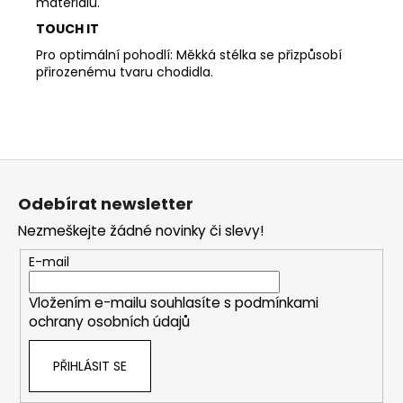
materiálů.
TOUCH IT
Pro optimální pohodlí: Měkká stélka se přizpůsobí
přirozenému tvaru chodidla.
Z
á
Odebírat newsletter
p
Nezmeškejte žádné novinky či slevy!
a
t
E-mail
í
Vložením e-mailu souhlasíte s
podmínkami
ochrany osobních údajů
PŘIHLÁSIT SE