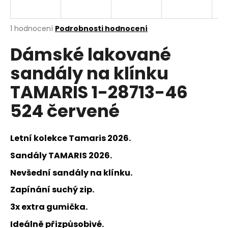
a
j
Průměrné
1 hodnocení
Podrobnosti hodnocení
í
hodnocení
Dámské lakované
produktu
t
je
?
sandály na klínku
5,0
z
TAMARIS 1-28713-46
5
hvězdiček.
524 červené
HLEDAT
Letní kolekce Tamaris 2026.
Sandály TAMARIS 2026.
D
o
Nevšední sandály na klínku.
p
Zapínání suchý zip.
o
r
3x extra gumička.
u
Ideálně přizpůsobivé.