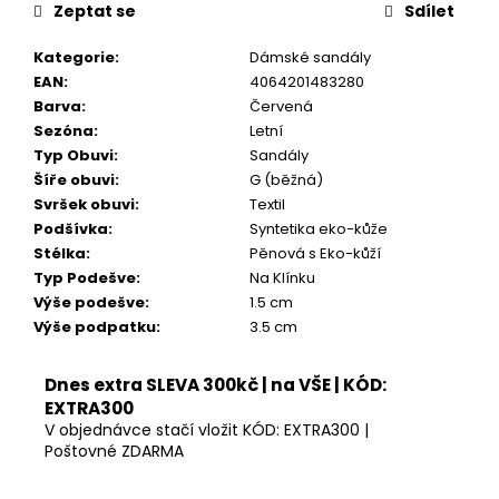
Zeptat se
Sdílet
Kategorie
:
Dámské sandály
EAN
:
4064201483280
Barva
:
Červená
Sezóna
:
Letní
Typ Obuvi
:
Sandály
Šíře obuvi
:
G (běžná)
Svršek obuvi
:
Textil
Podšívka
:
Syntetika eko-kůže
Stélka
:
Pěnová s Eko-kůží
Typ Podešve
:
Na Klínku
Výše podešve
:
1.5 cm
Výše podpatku
:
3.5 cm
Dnes extra SLEVA 300kč | na VŠE | KÓD:
EXTRA300
V objednávce stačí vložit KÓD: EXTRA300 |
Poštovné ZDARMA