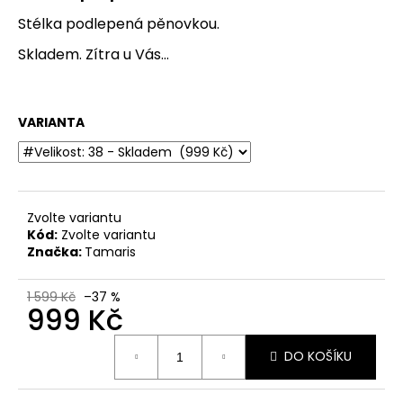
č
u
Stélka podlepená pěnovkou.
j
Skladem. Zítra u Vás...
e
m
e
VARIANTA
DÁMSKÉ
CELOKOŽENÉ
SANDÁLY
NA
SUCHÝ
Zvolte variantu
ZIP
Kód:
Zvolte variantu
COMFORTABEL
Značka:
Tamaris
910283-
55
MODRÉ
1 599 Kč
–37 %
999 Kč
899
Kč
Měrná
Původně:
DO KOŠÍKU
cena:
1
999
Kč