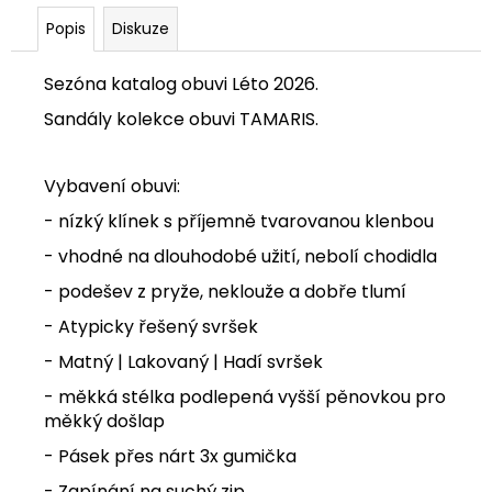
Popis
Diskuze
Sezóna katalog obuvi Léto 2026.
Sandály kolekce obuvi TAMARIS.
Vybavení obuvi:
- nízký klínek s příjemně tvarovanou klenbou
- vhodné na dlouhodobé užití, nebolí chodidla
- podešev z pryže, neklouže a dobře tlumí
- Atypicky řešený svršek
- Matný | Lakovaný | Hadí svršek
- měkká stélka podlepená vyšší pěnovkou
pro
měkký došlap
- Pásek přes nárt 3x gumička
- Zapínání na suchý zip