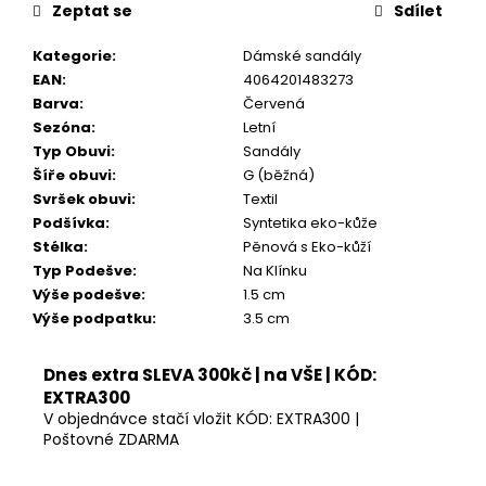
Kč
Zeptat se
Sdílet
Kategorie
:
Dámské sandály
EAN
:
4064201483273
Barva
:
Červená
Sezóna
:
Letní
Typ Obuvi
:
Sandály
Šíře obuvi
:
G (běžná)
Svršek obuvi
:
Textil
Podšívka
:
Syntetika eko-kůže
Stélka
:
Pěnová s Eko-kůží
Typ Podešve
:
Na Klínku
Výše podešve
:
1.5 cm
Výše podpatku
:
3.5 cm
Dnes extra SLEVA 300kč | na VŠE | KÓD:
EXTRA300
V objednávce stačí vložit KÓD: EXTRA300 |
Poštovné ZDARMA