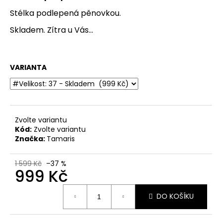
č
u
Stélka podlepená pěnovkou.
j
Skladem. Zítra u Vás...
e
m
e
VARIANTA
DÁMSKÉ
LAKOVANÉ
SANDÁLY
NA
PODPATKU
Zvolte variantu
TAMARIS
Kód:
Zvolte variantu
1-
Značka:
Tamaris
28249-
20
018
1 599 Kč
–37 %
ČERNÉ
999 Kč
770
Měrná
Kč
DO KOŠÍKU
cena:
Původně:
1
399