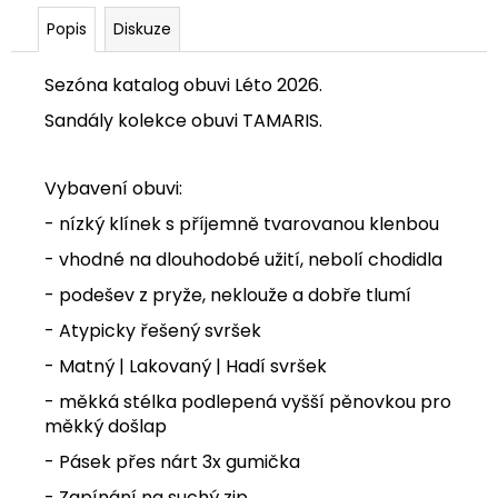
Popis
Diskuze
Sezóna katalog obuvi Léto 2026.
Sandály kolekce obuvi TAMARIS.
Vybavení obuvi:
- nízký klínek s příjemně tvarovanou klenbou
- vhodné na dlouhodobé užití, nebolí chodidla
- podešev z pryže, neklouže a dobře tlumí
- Atypicky řešený svršek
- Matný | Lakovaný | Hadí svršek
- měkká stélka podlepená vyšší pěnovkou
pro
měkký došlap
- Pásek přes nárt 3x gumička
- Zapínání na suchý zip