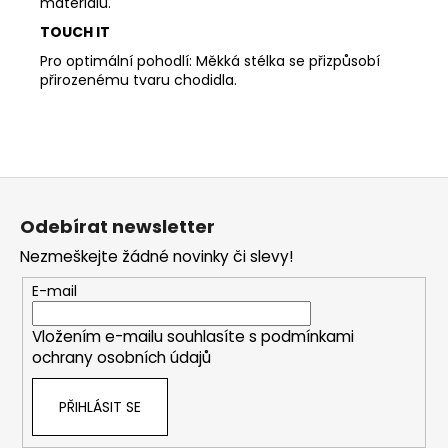
materiálů.
TOUCH IT
Pro optimální pohodlí: Měkká stélka se přizpůsobí
přirozenému tvaru chodidla.
Z
á
Odebírat newsletter
p
Nezmeškejte žádné novinky či slevy!
a
t
E-mail
í
Vložením e-mailu souhlasíte s
podmínkami
ochrany osobních údajů
PŘIHLÁSIT SE