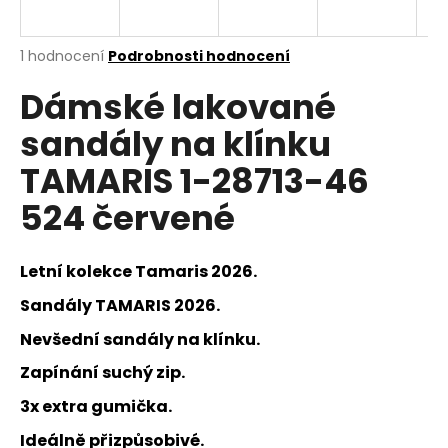
a
j
Průměrné
1 hodnocení
Podrobnosti hodnocení
í
hodnocení
Dámské lakované
produktu
t
je
?
sandály na klínku
5,0
z
TAMARIS 1-28713-46
5
hvězdiček.
524 červené
HLEDAT
Letní kolekce Tamaris 2026.
Sandály TAMARIS 2026.
D
o
Nevšední sandály na klínku.
p
Zapínání suchý zip.
o
r
3x extra gumička.
u
Ideálně přizpůsobivé.