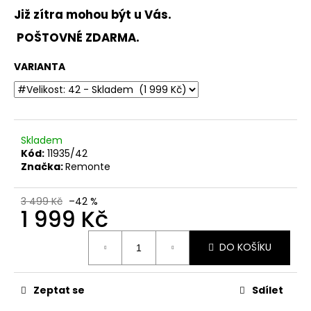
č
Již zítra mohou být u Vás.
u
j
POŠTOVNÉ ZDARMA.
e
m
VARIANTA
e
DÁMSKÉ
SANDÁLY
Skladem
NA
Kód:
11935/42
PODPATKU
TAMARIS
Značka:
Remonte
1-
28295-
20
3 499 Kč
–42 %
1 999 Kč
140
BÍLÉ
Měrná
990
DO KOŠÍKU
cena:
Kč
Původně:
1
Zeptat se
Sdílet
299
Kč