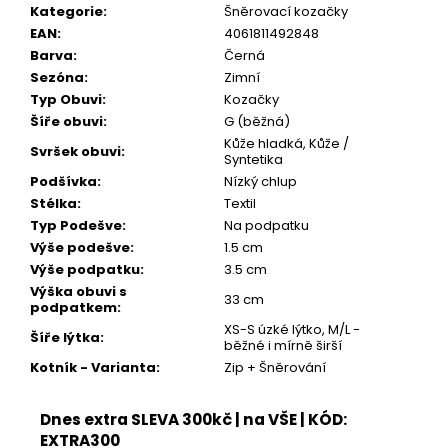
Kategorie
:
Šněrovací kozačky
EAN
:
4061811492848
Barva
:
Černá
Sezóna
:
Zimní
Typ Obuvi
:
Kozačky
Šíře obuvi
:
G (běžná)
Kůže hladká, Kůže /
Svršek obuvi
:
Syntetika
Podšívka
:
Nízký chlup
Stélka
:
Textil
Typ Podešve
:
Na podpatku
Výše podešve
:
1.5 cm
Výše podpatku
:
3.5 cm
Výška obuvi s
33 cm
podpatkem
:
XS-S úzké lýtko, M/L -
Šíře lýtka
:
běžné i mírně širší
Kotník - Varianta
:
Zip + Šněrování
Dnes extra SLEVA 300kč | na VŠE | KÓD:
EXTRA300