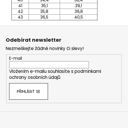
41
35,1
39,1
42
35,8
39,8
43
36,5
40,5
Z
á
Odebírat newsletter
p
Nezmeškejte žádné novinky či slevy!
a
t
E-mail
í
Vložením e-mailu souhlasíte s
podmínkami
ochrany osobních údajů
PŘIHLÁSIT SE