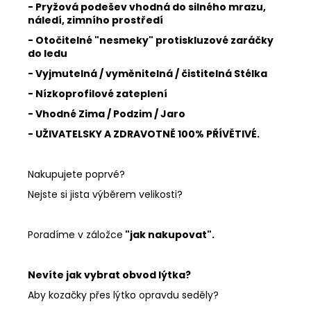
- Pryžová podešev vhodná do silného mrazu,
náledí, zimního prostředí
- Otočitelné "nesmeky" protiskluzové zaráčky
do ledu
- Vyjmutelná / vyměnitelná / čistitelná Stélka
- Nízkoprofilové zateplení
- Vhodné Zima / Podzim / Jaro
- UŽIVATELSKY A ZDRAVOTNĚ 100% PŘÍVĚTIVÉ.
Nakupujete poprvé?
Nejste si jista výběrem velikosti?
Poradíme v záložce
"jak nakupovat".
Nevíte jak vybrat obvod lýtka?
Aby kozačky přes lýtko opravdu seděly?