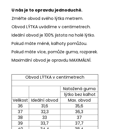
U nás je to opravdu jednoduché.
Změřte obvod svého lýtka metrem.
Obvod LÝTKA uvádíme v centimetrech.
Ideální obvod je 100% jistota na holé lýtko.
Pokud máte méně, kalhoty pomůžou.
Pokud máte více, pomůže guma, rozparek.
Maximální obvod je opravdu MAXIMÁLNÍ.
Obvod LÝTKA v centimetrech
Natažená guma
lýtko bez kalhot
Velikost
Ideální obvod
Max. obvod
36
31,6
35,6
37
32,3
36,3
38
33
37
39
33,7
37,7
40
34,4
38,4