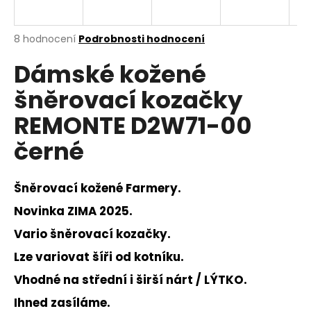
a
j
Průměrné
8 hodnocení
Podrobnosti hodnocení
í
hodnocení
Dámské kožené
produktu
t
je
?
šněrovací kozačky
3,8
z
REMONTE D2W71-00
5
hvězdiček.
černé
HLEDAT
Šněrovací kožené Farmery.
Novinka ZIMA 2025.
D
Vario šněrovací kozačky.
o
p
Lze variovat šíři od kotníku.
o
Vhodné na střední i širší nárt / LÝTKO.
r
u
Ihned zasíláme.