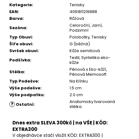
Kategorie
:
Tenisky
EAN
:
4061811216888
Barva
:
Růžová
Celoroční, Jarní,
Sezóna
:
Podzimní
Typ Obuvi
:
Polobotky, Tenisky
Šíře obuvi
:
G (běžná)
Svršek obuvi
:
Kůže semišová
Textil, Syntetika eko-
Podšívka
:
kůže
Pěnová s Eko-kůží,
Stélka
:
Pěnová Memosoft
Typ Podešve
:
Na Klínku
Výše podešve
:
1.5 cm
Výše podpatku
:
2.0 cm
Anatomicky tvarovaná
?
Ostatní
:
stélka
Dnes extra SLEVA 300kč | na VŠE | KÓD:
EXTRA300
V objednávce stačí vložit KÓD: EXTRA300 |