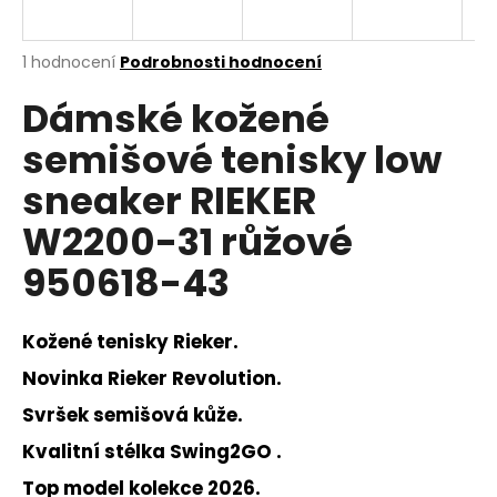
a
j
Průměrné
1 hodnocení
Podrobnosti hodnocení
í
hodnocení
Dámské kožené
produktu
t
je
?
semišové tenisky low
5,0
z
sneaker RIEKER
5
hvězdiček.
W2200-31 růžové
HLEDAT
950618-43
Kožené tenisky Rieker.
D
o
Novinka Rieker Revolution.
p
Svršek semišová kůže.
o
r
Kvalitní stélka Swing2GO .
u
Top model kolekce 2026.