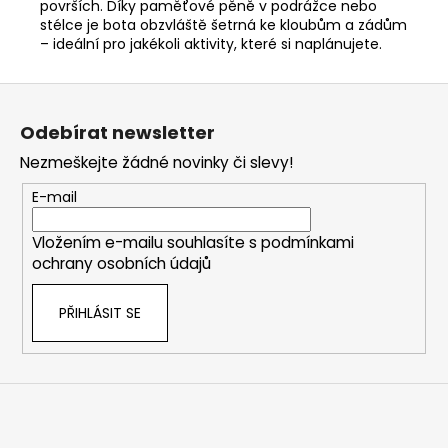
površích. Díky paměťové pěně v podrážce nebo
stélce je bota obzvláště šetrná ke kloubům a zádům
– ideální pro jakékoli aktivity, které si naplánujete.
Z
á
Odebírat newsletter
p
Nezmeškejte žádné novinky či slevy!
a
t
E-mail
í
Vložením e-mailu souhlasíte s
podmínkami
ochrany osobních údajů
PŘIHLÁSIT SE