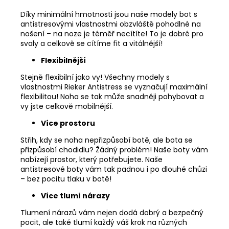
Díky minimální hmotnosti jsou naše modely bot s
antistresovými vlastnostmi obzvláště pohodlné na
nošení – na noze je téměř necítíte! To je dobré pro
svaly a celkově se cítíme fit a vitálnější!
Flexibilnější
Stejně flexibilní jako vy! Všechny modely s
vlastnostmi Rieker Antistress se vyznačují maximální
flexibilitou! Noha se tak může snadněji pohybovat a
vy jste celkově mobilnější.
Více prostoru
Střih, kdy se noha nepřizpůsobí botě, ale bota se
přizpůsobí chodidlu? Žádný problém! Naše boty vám
nabízejí prostor, který potřebujete. Naše
antistresové boty vám tak padnou i po dlouhé chůzi
– bez pocitu tlaku v botě!
Více tlumí nárazy
Tlumení nárazů vám nejen dodá dobrý a bezpečný
pocit, ale také tlumí každý váš krok na různých