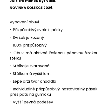
Již zítra mohou být Vaše.
NOVINKA KOLEKCE 2026.
Vybavení obuvi:
- Přizpůsobivý svršek, pásky
- Svršek je kožený
- 100% přizpůsobivý
- Obuv má aktivně řešenou pěnovou širokou
stélku
- Stélka je tvarovaná
- Stélka má vyšší lem
- Lépe drží tvar chodidla
- Individuálně přizpůsobivý, nastavitelný pásek
přes patu na gumičku
- Vyšší pevná podešev