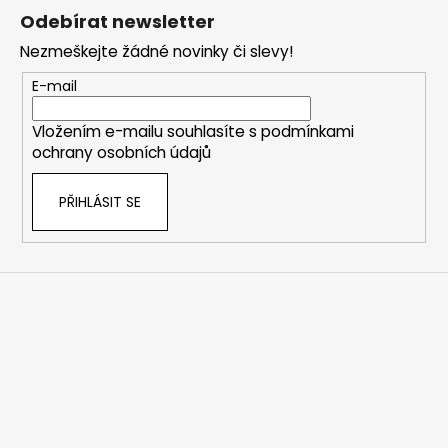
á
Odebírat newsletter
p
Nezmeškejte žádné novinky či slevy!
a
t
E-mail
í
Vložením e-mailu souhlasíte s
podmínkami
ochrany osobních údajů
PŘIHLÁSIT SE