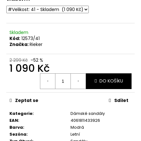
č
u
j
e
m
Skladem
e
Kód:
12573/41
Značka:
Rieker
DÁMSKÉ
KOŽENÉ
2 299 Kč
–52 %
1 090 Kč
SANDÁLY
NA
KLÍNKU
Měrná
ŠÍŘE
DO KOŠÍKU
cena:
H
CAPRICE
28708-
Zeptat se
Sdílet
28
022
ČERNÉ
Kategorie
:
Dámské sandály
EAN
:
4061811433926
999
Kč
Barva
:
Modrá
Původně:
Sezóna
:
Letní
1