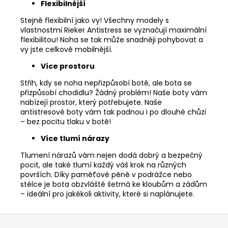
Flexibilnější
Stejně flexibilní jako vy! Všechny modely s
vlastnostmi Rieker Antistress se vyznačují maximální
flexibilitou! Noha se tak může snadněji pohybovat a
vy jste celkově mobilnější.
Více prostoru
Střih, kdy se noha nepřizpůsobí botě, ale bota se
přizpůsobí chodidlu? Žádný problém! Naše boty vám
nabízejí prostor, který potřebujete. Naše
antistresové boty vám tak padnou i po dlouhé chůzi
– bez pocitu tlaku v botě!
Více tlumí nárazy
Tlumení nárazů vám nejen dodá dobrý a bezpečný
pocit, ale také tlumí každý váš krok na různých
površích. Díky paměťové pěně v podrážce nebo
stélce je bota obzvláště šetrná ke kloubům a zádům
– ideální pro jakékoli aktivity, které si naplánujete.
Z