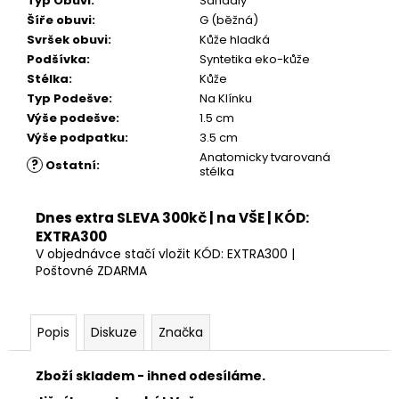
Typ Obuvi
:
Sandály
899
Kč
Šíře obuvi
:
G (běžná)
Svršek obuvi
:
Kůže hladká
Podšívka
:
Syntetika eko-kůže
Stélka
:
Kůže
Typ Podešve
:
Na Klínku
Výše podešve
:
1.5 cm
Výše podpatku
:
3.5 cm
Anatomicky tvarovaná
?
Ostatní
:
stélka
Dnes extra SLEVA 300kč | na VŠE | KÓD:
EXTRA300
V objednávce stačí vložit KÓD: EXTRA300 |
Poštovné ZDARMA
Popis
Diskuze
Značka
Zboží skladem - ihned odesíláme.