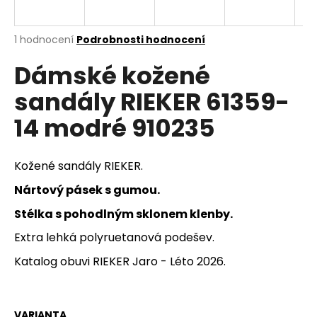
a
j
Průměrné
1 hodnocení
Podrobnosti hodnocení
í
hodnocení
Dámské kožené
produktu
t
je
?
sandály RIEKER 61359-
5,0
z
14 modré 910235
5
hvězdiček.
HLEDAT
Kožené sandály RIEKER.
Nártový pásek s gumou.
Stélka s pohodlným sklonem klenby.
D
Extra lehká polyruetanová podešev.
o
p
Katalog obuvi RIEKER Jaro - Léto 2026.
o
r
u
VARIANTA