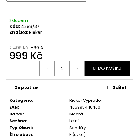
č
u
j
e
Skladem
Kód:
4398/37
m
Značka:
Rieker
e
2 499 Kč
–60 %
999 Kč
DÁMSKÉ
KOŽENÉ
Měrná
ZDRAVOTNÍ
DO KOŠÍKU
NAZOUVÁKY
cena:
FLY
FLOT
700417-
Zeptat se
Sdílet
04
ČERVENÉ
Kategorie
:
Rieker Výprodej
870
EAN
:
4059954110460
Kč
Původně:
Barva
:
Modrá
1
Sezóna
:
Letní
799
Typ Obuvi
:
Sandály
Kč
Šíře obuvi
:
F (úzká)