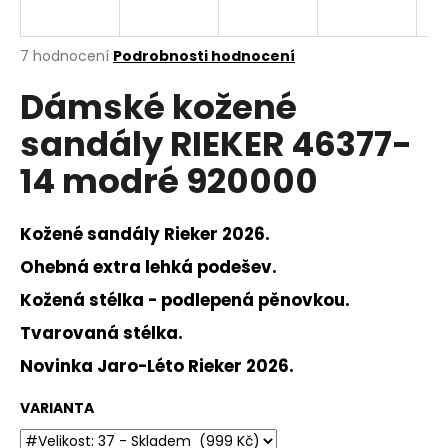
a
j
Průměrné
7 hodnocení
Podrobnosti hodnocení
í
hodnocení
Dámské kožené
produktu
t
je
?
sandály RIEKER 46377-
3,7
z
14 modré 920000
5
hvězdiček.
Kožené sandály Rieker 2026.
HLEDAT
Ohebná extra lehká podešev.
Kožená stélka - podlepená pěnovkou.
D
Tvarovaná stélka.
o
p
Novinka Jaro-Léto Rieker 2026.
o
r
VARIANTA
u