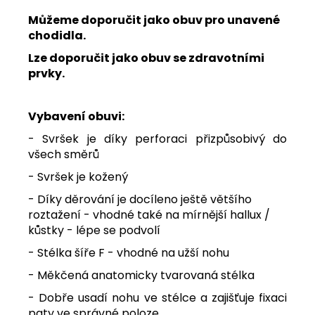
Můžeme doporučit jako obuv pro unavené
chodidla.
Lze doporučit jako obuv se zdravotními
prvky.
Vybavení obuvi:
- Svršek je díky perforaci přizpůsobivý do
všech směrů
- Svršek je kožený
- Díky děrování je docíleno ještě většího
roztažení - vhodné také na mírnější hallux /
kůstky - lépe se podvolí
- Stélka šíře F - vhodné na užší nohu
- Měkčená anatomicky tvarovaná stélka
- Dobře usadí nohu ve stélce a zajišťuje fixaci
paty ve správné poloze