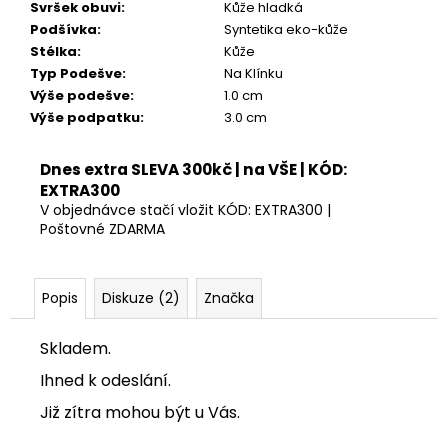
Svršek obuvi
:
Kůže hladká
Podšívka
:
Syntetika eko-kůže
Stélka
:
Kůže
Typ Podešve
:
Na Klínku
Výše podešve
:
1.0 cm
Výše podpatku
:
3.0 cm
Dnes extra SLEVA 300kč | na VŠE | KÓD:
EXTRA300
V objednávce stačí vložit KÓD: EXTRA300 |
Poštovné ZDARMA
Popis
Diskuze (2)
Značka
Skladem.
Ihned k odeslání.
Již zítra mohou být u Vás.