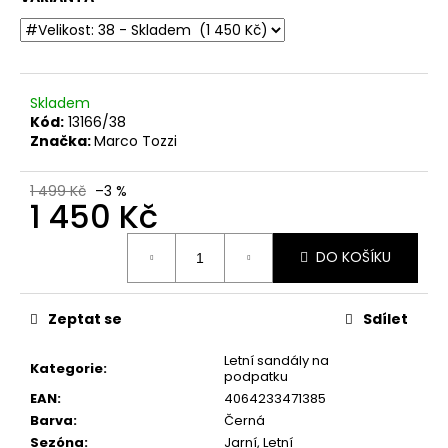
č
u
j
e
m
Skladem
e
Kód:
13166/38
Značka:
Marco Tozzi
DÁMSKÉ
KOŽENÉ
1 499 Kč
–3 %
1 450 Kč
SANDÁLY
NA
KLÍNKU
Měrná
ŠÍŘE
DO KOŠÍKU
cena:
H
CAPRICE
28708-
Zeptat se
Sdílet
28
022
ČERNÉ
Letní sandály na
Kategorie
:
podpatku
999
EAN
:
4064233471385
Kč
Původně:
Barva
:
Černá
1
Sezóna
:
Jarní, Letní