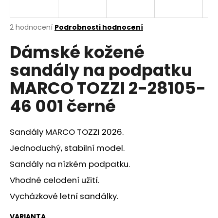
a
j
Průměrné
2 hodnocení
Podrobnosti hodnocení
í
hodnocení
Dámské kožené
produktu
t
je
?
sandály na podpatku
4,5
z
MARCO TOZZI 2-28105-
5
hvězdiček.
46 001 černé
HLEDAT
Sandály MARCO TOZZI 2026.
Jednoduchý, stabilní model.
D
Sandály na nízkém podpatku.
o
p
Vhodné celodení užití.
o
Vycházkové letní sandálky.
r
u
VARIANTA