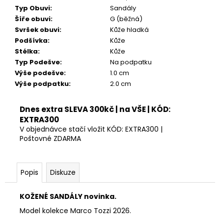
899
Typ Obuvi
:
Sandály
Kč
Šíře obuvi
:
G (běžná)
Svršek obuvi
:
Kůže hladká
Podšívka
:
Kůže
Stélka
:
Kůže
Typ Podešve
:
Na podpatku
Výše podešve
:
1.0 cm
Výše podpatku
:
2.0 cm
Dnes extra SLEVA 300kč | na VŠE | KÓD:
EXTRA300
V objednávce stačí vložit KÓD: EXTRA300 |
Poštovné ZDARMA
Popis
Diskuze
KOŽENÉ SANDÁLY novinka.
Model kolekce Marco Tozzi 2026.