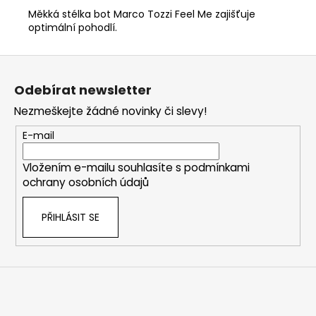
Měkká stélka bot Marco Tozzi Feel Me zajišťuje
optimální pohodlí.
Z
á
Odebírat newsletter
p
Nezmeškejte žádné novinky či slevy!
a
t
E-mail
í
Vložením e-mailu souhlasíte s
podmínkami
ochrany osobních údajů
PŘIHLÁSIT SE