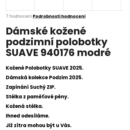
a
j
Průměrné
7 hodnocení
Podrobnosti hodnocení
í
hodnocení
Dámské kožené
produktu
t
je
?
podzimní polobotky
4,6
z
SUAVE 940176 modré
5
hvězdiček.
Kožené Polobotky SUAVE 2025.
HLEDAT
Dámská kolekce Podzim 2025.
Zapínání Suchý ZIP.
D
Stélka z paměťové pěny.
o
p
Kožená stélka.
o
Ihned odesíláme.
r
u
Již zítra mohou být u Vás.