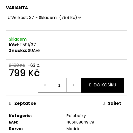
č
u
VARIANTA
j
e
m
e
Skladem
Kód:
11591/37
Značka:
SUAVE
DÁMSKÉ
KOŽENÉ
SANDÁLY
2 199 Kč
–63 %
NA
799 Kč
KLÍNKU
JANA
Měrná
ŠÍŘE
DO KOŠÍKU
cena:
H
8-
28701-
414
Zeptat se
Sdílet
BÉŽOVÉ
999
Kategorie
:
Polobotky
Kč
EAN
:
4061168649179
Původně:
Barva
:
Modrá
1