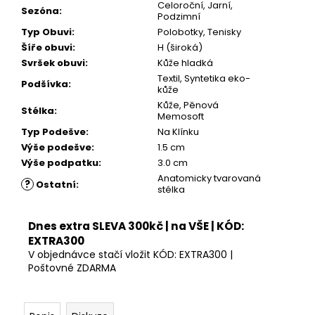
599
Celoroční, Jarní,
Sezóna
:
Kč
Podzimní
Typ Obuvi
:
Polobotky, Tenisky
Šíře obuvi
:
H (široká)
Svršek obuvi
:
Kůže hladká
Textil, Syntetika eko-
Podšívka
:
kůže
Kůže, Pěnová
Stélka
:
Memosoft
Typ Podešve
:
Na Klínku
Výše podešve
:
1.5 cm
Výše podpatku
:
3.0 cm
Anatomicky tvarovaná
?
Ostatní
:
stélka
Dnes extra SLEVA 300kč | na VŠE | KÓD:
EXTRA300
V objednávce stačí vložit KÓD: EXTRA300 |
Poštovné ZDARMA