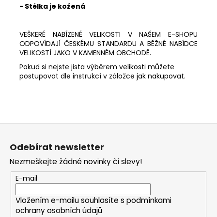
- Stélka je kožená
VEŠKERÉ NABÍZENÉ VELIKOSTI V NAŠEM E-SHOPU
ODPOVÍDAJÍ ČESKÉMU STANDARDU A BĚŽNÉ NABÍDCE
VELIKOSTÍ JAKO V KAMENNÉM OBCHODĚ.
Pokud si nejste jista výběrem velikosti můžete
postupovat dle instrukcí v záložce jak nakupovat.
Z
á
Odebírat newsletter
p
Nezmeškejte žádné novinky či slevy!
a
t
E-mail
í
Vložením e-mailu souhlasíte s
podmínkami
ochrany osobních údajů