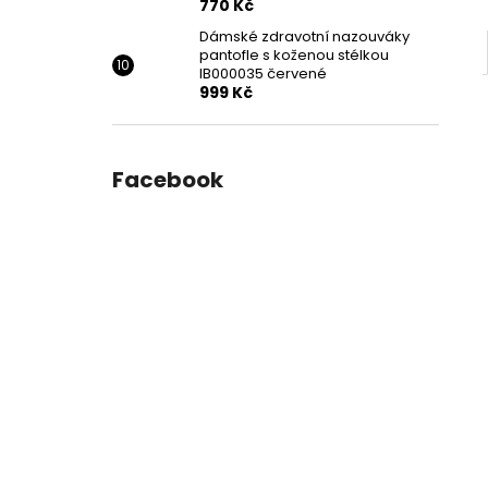
770 Kč
Dámské zdravotní nazouváky
pantofle s koženou stélkou
IB000035 červené
999 Kč
Facebook