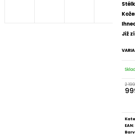
DÁMSKÉ CELOKOŽENÉ SANDÁLY NA
DÁMSKÉ SANDÁLY
Stél
SUCHÝ ZIP DR. BRINKMANN 710221-08
RIEKER 910182 B
BÉŽOVÉ
Kože
880 Kč
699 Kč
Původně:
2 199 
Ihne
Původně:
1 999 Kč
Již z
VARI
Skl
2 199
99
Měr
cena
Kate
EAN
:
Bar