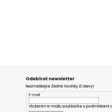
Z
á
Odebírat newsletter
p
Nezmeškejte žádné novinky či slevy!
a
t
E-mail
í
Vložením e-mailu souhlasíte s
podmínkami o