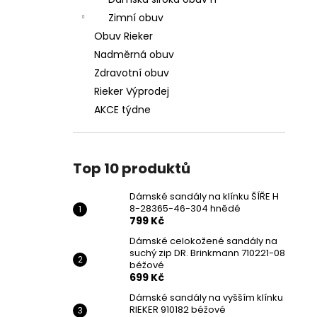
DÁMSKÉ SANDÁLY NA KLÍNKU ŠÍŘE H 8-
l
28365-46-304 HNĚDÉ
Zimní obuv
799 Kč
Obuv Rieker
Původně:
1 699 Kč
Nadměrná obuv
Zdravotní obuv
Rieker Výprodej
AKCE týdne
Top 10 produktů
Dámské sandály na klínku ŠÍŘE H
8-28365-46-304 hnědé
799 Kč
Dámské celokožené sandály na
suchý zip DR. Brinkmann 710221-08
béžové
699 Kč
Dámské sandály na vyšším klínku
RIEKER 910182 béžové