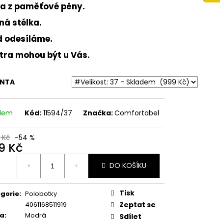
 NA VYŠŠÍM KLÍNKU
ka z paměťové pěny.
ÉŽOVÉ
ná stélka.
Kč
d odesíláme.
ítra mohou být u Vás.
ANTA
adem
Kód:
11594/37
Značka:
Comfortabel
 Kč
–54 %
9 Kč
ná
DO KOŠÍKU
:
Tisk
gorie
:
Polobotky
4061168511919
Zeptat se
va
:
Modrá
Sdílet