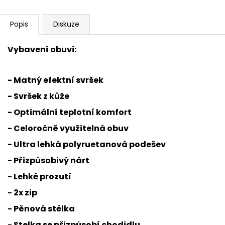
Popis
Diskuze
Vybavení obuvi:
- Matný efektní svršek
- Svršek z kůže
- Optimální teplotní komfort
- Celoročně využitelná obuv
- Ultra lehká polyruetanová podešev
- Přizpůsobivý nárt
- Lehké prozutí
- 2x zip
- Pěnová stélka
- Stelka se přizpůsobí chodidlu