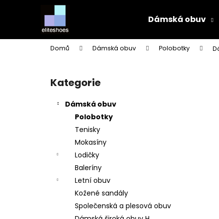
K
Přejít
na
o
Dámská obuv
obsah
Zpět
Zpět
š
do
do
í
Domů
Dámská obuv
Polobotky
D
k
obchodu
obchodu
P
o
Kategorie
Přeskočit
s
kategorie
t
Dámská obuv
r
Polobotky
a
Tenisky
n
Mokasíny
n
Lodičky
í
Baleríny
p
Letní obuv
a
Kožené sandály
n
Společenská a plesová obuv
e
Dámská široká obuv H