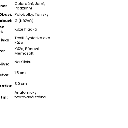
Celoroční, Jarní,
óna
:
Podzimní
Obuvi
:
Polobotky, Tenisky
 obuvi
:
G (běžná)
ek
Kůže hladká
i
:
Textil, Syntetika eko-
ívka
:
kůže
Kůže, Pěnová
ka
:
Memosoft
Na Klínku
ešve
:
1.5 cm
ešve
:
3.0 cm
patku
:
Anatomicky
tvarovaná stélka
tní
: