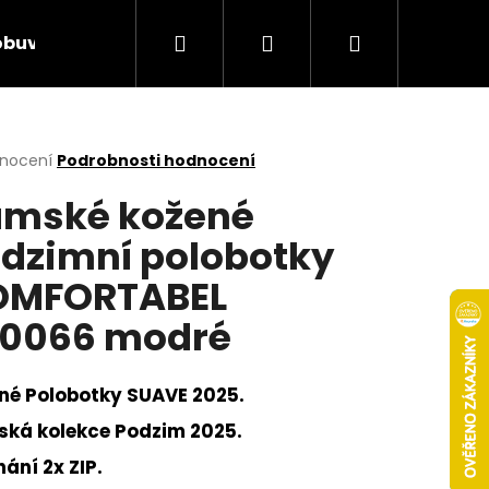
Hledat
Přihlášení
Nákupní
obuv
Rieker Výprodej
AKCE týdne
Obcho
košík
rné
dnocení
Podrobnosti hodnocení
cení
mské kožené
ktu
dzimní polobotky
OMFORTABEL
ček.
0066 modré
né Polobotky SUAVE 2025.
ká kolekce Podzim 2025.
Následující
ání 2x ZIP.