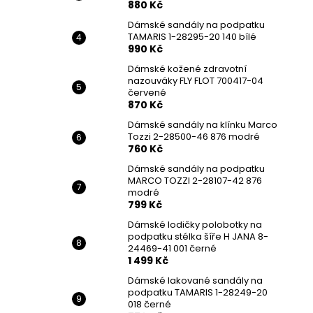
880 Kč
Dámské sandály na podpatku
TAMARIS 1-28295-20 140 bílé
990 Kč
Dámské kožené zdravotní
nazouváky FLY FLOT 700417-04
červené
870 Kč
Dámské sandály na klínku Marco
Tozzi 2-28500-46 876 modré
760 Kč
Dámské sandály na podpatku
MARCO TOZZI 2-28107-42 876
modré
799 Kč
Dámské lodičky polobotky na
podpatku stélka šíře H JANA 8-
24469-41 001 černé
1 499 Kč
Dámské lakované sandály na
podpatku TAMARIS 1-28249-20
018 černé