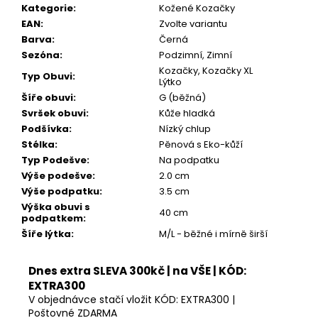
Kč
Kategorie
:
Kožené Kozačky
EAN
:
Zvolte variantu
Barva
:
Černá
Sezóna
:
Podzimní, Zimní
Kozačky, Kozačky XL
Typ Obuvi
:
Lýtko
Šíře obuvi
:
G (běžná)
Svršek obuvi
:
Kůže hladká
Podšívka
:
Nízký chlup
Stélka
:
Pěnová s Eko-kůží
Typ Podešve
:
Na podpatku
Výše podešve
:
2.0 cm
Výše podpatku
:
3.5 cm
Výška obuvi s
40 cm
podpatkem
:
Šíře lýtka
:
M/L - běžné i mírně širší
Dnes extra SLEVA 300kč | na VŠE | KÓD:
EXTRA300
V objednávce stačí vložit KÓD: EXTRA300 |
Poštovné ZDARMA