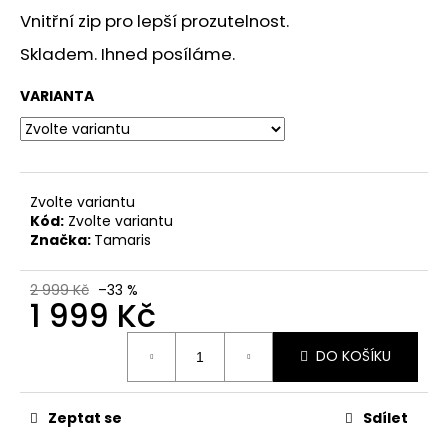
č
Vnitřní zip pro lepší prozutelnost.
u
j
Skladem. Ihned posíláme.
e
m
VARIANTA
e
DÁMSKÉ
SANDÁLY
Zvolte variantu
NA
Kód:
Zvolte variantu
PODPATKU
MARCO
Značka:
Tamaris
TOZZI
2-
28107-
2 999 Kč
–33 %
1 999 Kč
42
876
Měrná
MODRÉ
DO KOŠÍKU
cena:
799
Kč
Původně:
Zeptat se
Sdílet
1
299