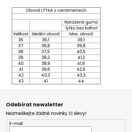
Obvod LÝTKA v centimetrech
Natažená guma
lýtko bez kalhot
Velikost
Ideální obvod
Max. obvod
36
36,1
39,1
37
36,8
39,8
38
37,5
40,5
39
38,2
41,2
40
38,9
41,9
41
39,6
42,6
42
40,3
43,3
43
41
44
Z
á
Odebírat newsletter
p
Nezmeškejte žádné novinky či slevy!
a
t
E-mail
í