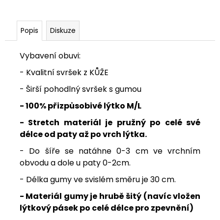
Popis
Diskuze
Vybavení obuvi:
- Kvalitní svršek z KŮŽE
- Širší pohodlný svršek s gumou
-
100% přizpůsobivé lýtko M/L
- Stretch materiál je pružný po celé své
délce od paty až po vrch lýtka.
- Do šíře se natáhne 0-3 cm ve vrchním
obvodu a dole u paty 0-2cm.
- Délka gumy ve svislém směru je 30 cm.
- Materiál gumy je hrubě šitý (navíc vložen
lýtkový pásek po celé délce pro zpevnění)