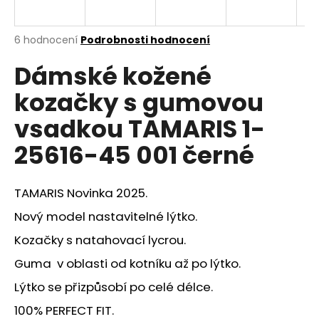
a
j
Průměrné
6 hodnocení
Podrobnosti hodnocení
í
hodnocení
Dámské kožené
produktu
t
je
?
kozačky s gumovou
4,3
z
vsadkou TAMARIS 1-
5
hvězdiček.
25616-45 001 černé
HLEDAT
TAMARIS Novinka 2025.
Nový model nastavitelné lýtko.
D
Kozačky s natahovací lycrou.
o
p
Guma v oblasti od kotníku až po lýtko.
o
Lýtko se přizpůsobí po celé délce.
r
u
100% PERFECT FIT.