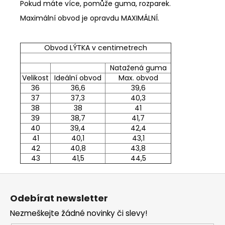
Pokud máte více, pomůže guma, rozparek.
Maximální obvod je opravdu MAXIMÁLNÍ.
Obvod LÝTKA v centimetrech
Natažená guma
Velikost
Ideální obvod
Max. obvod
36
36,6
39,6
37
37,3
40,3
38
38
41
39
38,7
41,7
40
39,4
42,4
41
40,1
43,1
42
40,8
43,8
43
41,5
44,5
Z
á
Odebírat newsletter
p
Nezmeškejte žádné novinky či slevy!
a