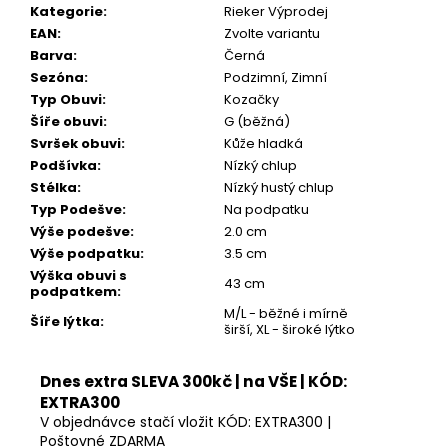
Kč
Kategorie
:
Rieker Výprodej
EAN
:
Zvolte variantu
Barva
:
Černá
Sezóna
:
Podzimní, Zimní
Typ Obuvi
:
Kozačky
Šíře obuvi
:
G (běžná)
Svršek obuvi
:
Kůže hladká
Podšívka
:
Nízký chlup
Stélka
:
Nízký hustý chlup
Typ Podešve
:
Na podpatku
Výše podešve
:
2.0 cm
Výše podpatku
:
3.5 cm
Výška obuvi s
43 cm
podpatkem
:
M/L - běžné i mírně
Šíře lýtka
:
širší, XL - široké lýtko
Dnes extra SLEVA 300kč | na VŠE | KÓD:
EXTRA300
V objednávce stačí vložit KÓD: EXTRA300 |
Poštovné ZDARMA