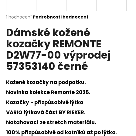
a
j
Průměrné
1 hodnocení
Podrobnosti hodnocení
í
hodnocení
Dámské kožené
produktu
t
je
?
kozačky REMONTE
5,0
z
D2W77-00 výprodej
5
hvězdiček.
57353140 černé
HLEDAT
Kožené kozačky na podpatku.
Novinka kolekce Remonte 2025.
D
Kozačky - přizpůsobivé lýtko
o
p
VARIO lýtková část BY RIEKER.
o
Natahovací ze stretch materiálu.
r
u
100% přizpůsobivé od kotníků až po lýtko.