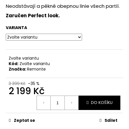
č
Neodstávají a pěkně obepnou linie všech partií.
u
j
Zaručen Perfect look.
e
m
VARIANTA
e
DÁMSKÉ
SANDÁLY
Zvolte variantu
NA
Kód:
Zvolte variantu
KLÍNKU
MARCO
Značka:
Remonte
TOZZI
2-
28500-
3 399 Kč
–35 %
2 199 Kč
46
876
Měrná
MODRÉ
DO KOŠÍKU
cena:
760
Kč
Původně:
Zeptat se
Sdílet
1
499