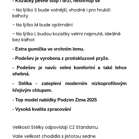
- Kozačky pevně stojí / drží, neshrnují se
- Na lýtko S bude volnější, vhodné i pro hrubší
kalhoty
- Na lýtko M bude optimální
- Na lýtko L budou kozačky velmi napnuté, ideálně
bez kalhot
- Extra gumička ve vrchním lemu.
- Podešev je vyrobena z protiskluzové pryže.
- Podešev je navíc velmi komfortní a také lehce
ohebná.
- Stélka - zateplení moderním nizkoprofilovým
hřejivým chlupem.
- Top model nabídky Podzim Zima 2025
- Vysoká kvalita zpracování
Velikosti Stélky odpovídají CZ Standartu.
Vaše velikost chodidla s jistotou sedne.