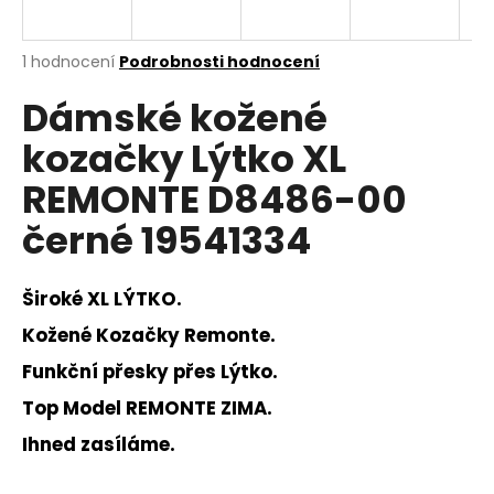
a
j
Průměrné
1 hodnocení
Podrobnosti hodnocení
í
hodnocení
Dámské kožené
produktu
t
je
?
kozačky Lýtko XL
5,0
z
REMONTE D8486-00
5
hvězdiček.
černé 19541334
HLEDAT
Široké XL LÝTKO.
Kožené Kozačky Remonte.
D
Funkční přesky přes Lýtko.
o
p
Top Model REMONTE ZIMA.
o
Ihned zasíláme.
r
u