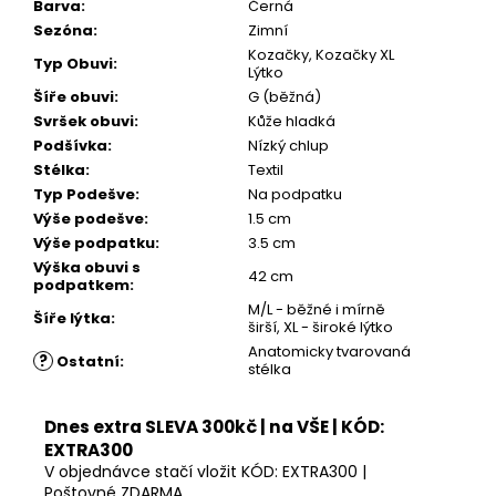
Barva
:
Černá
Sezóna
:
Zimní
Kozačky, Kozačky XL
Typ Obuvi
:
Lýtko
Šíře obuvi
:
G (běžná)
Svršek obuvi
:
Kůže hladká
Podšívka
:
Nízký chlup
Stélka
:
Textil
Typ Podešve
:
Na podpatku
Výše podešve
:
1.5 cm
Výše podpatku
:
3.5 cm
Výška obuvi s
42 cm
podpatkem
:
M/L - běžné i mírně
Šíře lýtka
:
širší, XL - široké lýtko
Anatomicky tvarovaná
?
Ostatní
:
stélka
Dnes extra SLEVA 300kč | na VŠE | KÓD:
EXTRA300
V objednávce stačí vložit KÓD: EXTRA300 |
Poštovné ZDARMA