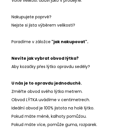
Volte velikost obuvi jako v prodejně.
Nakupujete poprvé?
Nejste si jista výběrem velikosti?
Poradíme v záložce
"jak nakupovat".
Nevíte jak vybrat obvod lýtka?
Aby kozačky přes lýtko opravdu seděly?
U nás je to opravdu jednoduché.
Změřte obvod svého lýtka metrem.
Obvod LÝTKA uvádíme v centimetrech.
Ideální obvod je 100% jistota na holé lýtko.
Pokud máte méně, kalhoty pomůžou.
Pokud máte více, pomůže guma, rozparek.