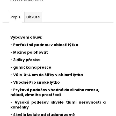
Popis
Diskuze
Vybavení obuvi:
- Perfektně padnou v oblasti lýtka
- Možno polohovat
- 3 díky přeska
- gumička na přesce
- Vůle 0-4 cm do šířky v oblasti lýtka
- Vhodné Pro široké lýtko
- Pryžová podešev vhodná do silného mrazu,
náledí, zimního prostředí
- Vysoká podešev skvěle tlumí nerovnosti a
kaménky
- Skvěle izoluje od studené země