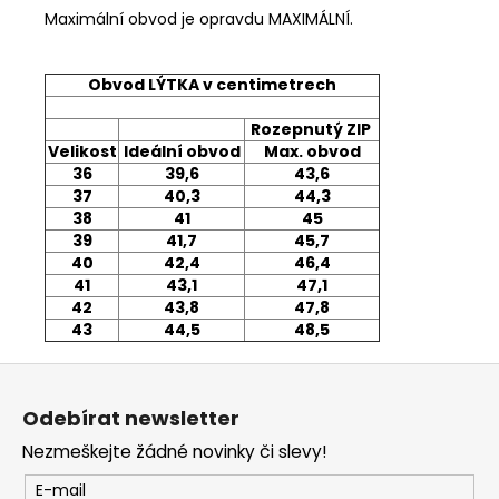
Maximální obvod je opravdu MAXIMÁLNÍ.
Obvod LÝTKA v centimetrech
Rozepnutý ZIP
Velikost
Ideální obvod
Max. obvod
36
39,6
43,6
37
40,3
44,3
38
41
45
39
41,7
45,7
40
42,4
46,4
41
43,1
47,1
42
43,8
47,8
43
44,5
48,5
Z
á
Odebírat newsletter
p
Nezmeškejte žádné novinky či slevy!
a
t
E-mail