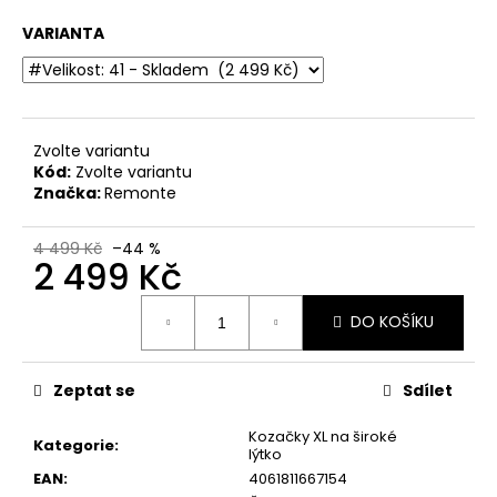
č
u
VARIANTA
j
e
m
e
Zvolte variantu
Kód:
Zvolte variantu
DÁMSKÉ
Značka:
Remonte
ZDRAVOTNÍ
NAZOUVÁKY
PANTOFLE
4 499 Kč
–44 %
2 499 Kč
S
KOŽENOU
STÉLKOU
Měrná
IB000035
DO KOŠÍKU
cena:
ČERVENÉ
999
Kč
Zeptat se
Sdílet
Kozačky XL na široké
Kategorie
:
lýtko
EAN
:
4061811667154