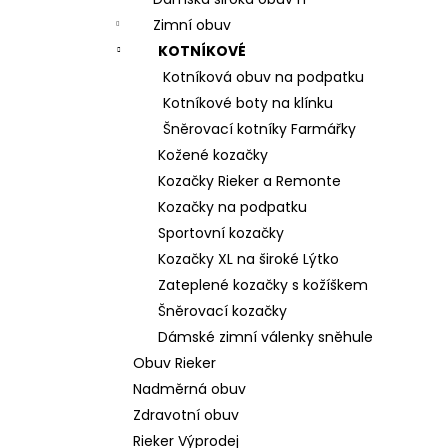
DÁMSKÉ SANDÁLY NA KLÍNKU ŠÍŘE H 8-
l
28365-46-304 HNĚDÉ
Zimní obuv
799 Kč
KOTNÍKOVÉ
Původně:
1 699 Kč
Kotníková obuv na podpatku
Kotníkové boty na klínku
Šněrovací kotníky Farmářky
Kožené kozačky
Kozačky Rieker a Remonte
Kozačky na podpatku
Sportovní kozačky
Kozačky XL na široké Lýtko
Zateplené kozačky s kožíškem
Šněrovací kozačky
Dámské zimní válenky sněhule
Obuv Rieker
Nadměrná obuv
Zdravotní obuv
Rieker Výprodej