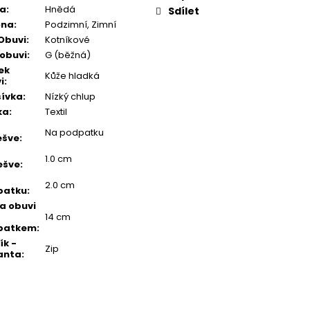
va
:
Hnědá
Sdílet
óna
:
Podzimní, Zimní
Obuvi
:
Kotníkové
 obuvi
:
G (běžná)
ek
Kůže hladká
i
:
ívka
:
Nízký chlup
ka
:
Textil
Na podpatku
ešve
:
1.0 cm
ešve
:
2.0 cm
patku
:
a obuvi
14 cm
patkem
:
ík -
Zip
anta
: