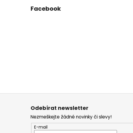
Facebook
Z
á
Odebírat newsletter
p
Nezmeškejte žádné novinky či slevy!
a
t
E-mail