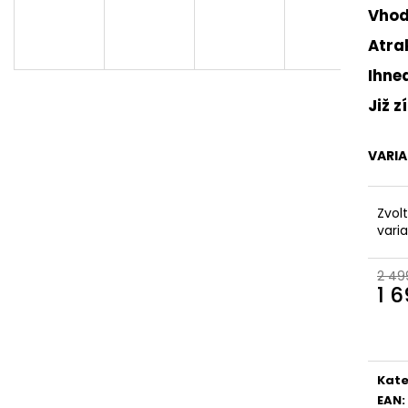
DÁMSKÉ CELOKOŽENÉ SANDÁLY NA
DÁMSKÉ SANDÁLY
Vhod
SUCHÝ ZIP DR. BRINKMANN 710221-08
RIEKER 910182 B
BÉŽOVÉ
880 Kč
Atra
699 Kč
Původně:
2 199 
Ihne
Původně:
1 999 Kč
Již z
VARI
Zvol
vari
2 49
1 
Měr
cena
Kate
EAN
: