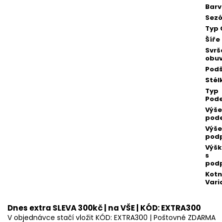
Bar
Sez
Typ 
Šíře
Svrš
obuv
Podš
Stél
Typ
Pod
Výše
pod
Výše
pod
Výšk
s
pod
Kotn
Vari
Dnes extra SLEVA 300kč | na VŠE | KÓD: EXTRA300
V objednávce stačí vložit KÓD: EXTRA300 | Poštovné ZDARMA