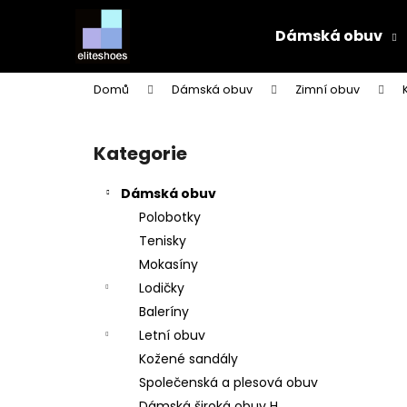
K
Přejít
na
o
Dámská obuv
obsah
Zpět
Zpět
š
do
do
í
Domů
Dámská obuv
Zimní obuv
k
obchodu
obchodu
P
o
Kategorie
Přeskočit
s
kategorie
t
Dámská obuv
r
Polobotky
a
Tenisky
n
Mokasíny
n
Lodičky
í
Baleríny
p
Letní obuv
a
Kožené sandály
n
Společenská a plesová obuv
e
Dámská široká obuv H