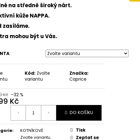
 NA VYŠŠÍM KLÍNKU
né na středně široký nárt.
ÉŽOVÉ
ktivní kůže NAPPA.
Kč
d zasíláme.
ítra mohou být u Vás.
ANTA
te
Kód:
Zvolte
Značka:
antu
variantu
Caprice
9 Kč
–32 %
699 Kč
ná
DO KOŠÍKU
:
Tisk
gorie
:
KOTNÍKOVÉ
Zvolte variantu
Zeptat se