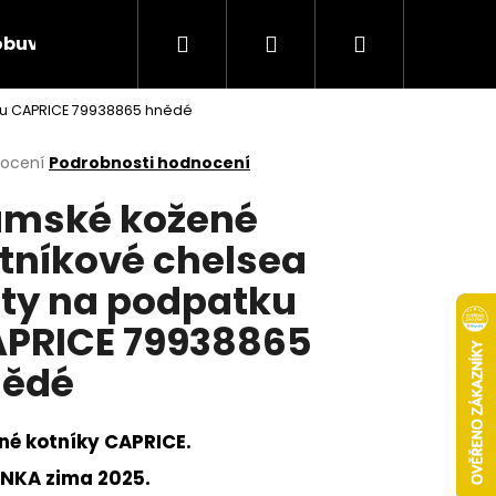
Hledat
Přihlášení
Nákupní
obuv
Rieker Výprodej
AKCE týdne
Obcho
ku CAPRICE 79938865 hnědé
košík
rné
nocení
Podrobnosti hodnocení
cení
mské kožené
ktu
tníkové chelsea
ty na podpatku
ček.
PRICE 79938865
nědé
né kotníky CAPRICE.
Následující
NKA zima 2025.