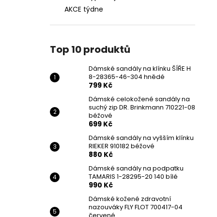
AKCE týdne
Top 10 produktů
Dámské sandály na klínku ŠÍŘE H
8-28365-46-304 hnědé
799 Kč
Dámské celokožené sandály na
suchý zip DR. Brinkmann 710221-08
béžové
699 Kč
Dámské sandály na vyšším klínku
RIEKER 910182 béžové
880 Kč
Dámské sandály na podpatku
TAMARIS 1-28295-20 140 bílé
990 Kč
Dámské kožené zdravotní
nazouváky FLY FLOT 700417-04
červené