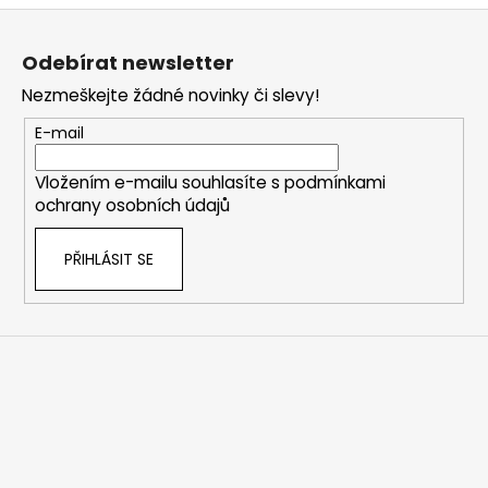
Z
á
Odebírat newsletter
p
Nezmeškejte žádné novinky či slevy!
a
t
E-mail
í
Vložením e-mailu souhlasíte s
podmínkami
ochrany osobních údajů
PŘIHLÁSIT SE