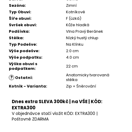
Kč
Sezóna
:
Zimní
Typ Obuvi
:
Kotníkové
Šíře obuvi
:
F (úzká)
Svršek obuvi
:
Kůže hladká
Podšívka
:
Vlna Pravý Beránek
Stélka
:
Nízký hustý chlup
Typ Podešve
:
Na Klínku
Výše podešve
:
2.0 cm
Výše podpatku
:
4.0 cm
Výška obuvi s
22 cm
podpatkem
:
Anatomicky tvarovaná
?
Ostatní
:
stélka
Kotník - Varianta
:
Zip + Šněrování
Dnes extra SLEVA 300kč | na VŠE | KÓD:
EXTRA300
V objednávce stačí vložit KÓD: EXTRA300 |
Poštovné ZDARMA