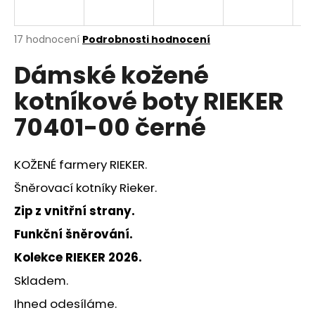
a
j
Průměrné
17 hodnocení
Podrobnosti hodnocení
í
hodnocení
Dámské kožené
produktu
t
je
?
kotníkové boty RIEKER
3,4
z
70401-00 černé
5
hvězdiček.
KOŽENÉ farmery RIEKER.
HLEDAT
Šněrovací kotníky Rieker.
Zip z vnitřní strany.
D
Funkční šněrování.
o
p
Kolekce RIEKER 2026.
o
Skladem.
r
u
Ihned odesíláme.