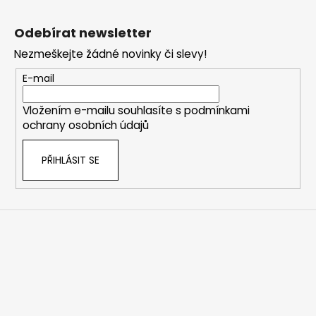
Z
á
Odebírat newsletter
p
Nezmeškejte žádné novinky či slevy!
a
t
E-mail
í
Vložením e-mailu souhlasíte s
podmínkami
ochrany osobních údajů
PŘIHLÁSIT SE