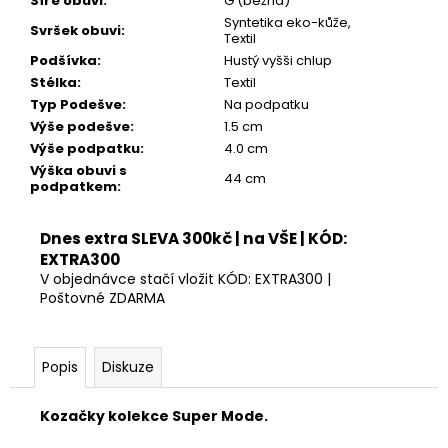
Šíře obuvi
:
G (běžná)
Kč
Syntetika eko-kůže,
Svršek obuvi
:
Textil
Podšívka
:
Hustý vyšši chlup
Stélka
:
Textil
Typ Podešve
:
Na podpatku
Výše podešve
:
1.5 cm
Výše podpatku
:
4.0 cm
Výška obuvi s
44 cm
podpatkem
:
Dnes extra SLEVA 300kč | na VŠE | KÓD:
EXTRA300
V objednávce stačí vložit KÓD: EXTRA300 |
Poštovné ZDARMA
Popis
Diskuze
Kozačky kolekce Super Mode.