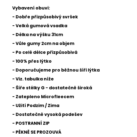
Vybavení obuvi:
- Dobře přizpůsobivý svršek
- Velká gumová vsadka
- Délka na výšku 31cm
- Vůle gumy 2cm na objem
- Po celé délce přizpůsobivá
- 100% přes lýtko
- Doporučujeme pro běžnou šíři lýtka
- Viz. tabulka níže
- Šíře stélky G - dostatečně široká
- Zatepleno Microfleecem
- Užití Podzim / Zima
- Dostatečně vysoká podešev
- POSTRANNÍ ZIP
- PĚKNĚ SE PROZOUVÁ