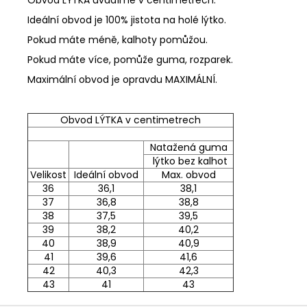
Ideální obvod je 100% jistota na holé lýtko.
Pokud máte méně, kalhoty pomůžou.
Pokud máte více, pomůže guma, rozparek.
Maximální obvod je opravdu MAXIMÁLNÍ.
Obvod LÝTKA v centimetrech
Natažená guma
lýtko bez kalhot
Velikost
Ideální obvod
Max. obvod
36
36,1
38,1
37
36,8
38,8
38
37,5
39,5
39
38,2
40,2
40
38,9
40,9
41
39,6
41,6
42
40,3
42,3
43
41
43