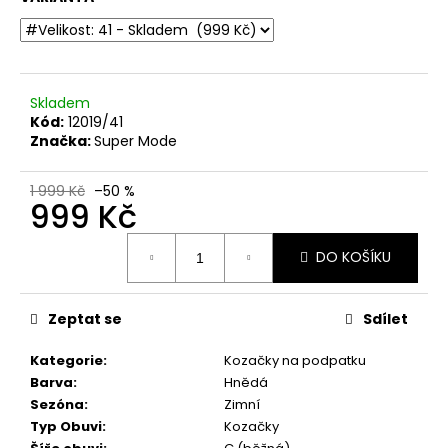
č
u
j
e
m
Skladem
e
Kód:
12019/41
Značka:
Super Mode
DÁMSKÉ
SANDÁLY
1 999 Kč
–50 %
999 Kč
NA
KLÍNKU
MARCO
Měrná
TOZZI
DO KOŠÍKU
cena:
2-
28500-
46
Zeptat se
Sdílet
876
MODRÉ
Kategorie
:
Kozačky na podpatku
760
Barva
:
Hnědá
Kč
Původně:
Sezóna
:
Zimní
1
Typ Obuvi
:
Kozačky
499