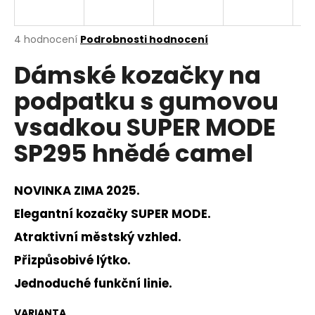
a
j
Průměrné
4 hodnocení
Podrobnosti hodnocení
í
hodnocení
Dámské kozačky na
produktu
t
je
?
podpatku s gumovou
4,5
z
vsadkou SUPER MODE
5
hvězdiček.
SP295 hnědé camel
HLEDAT
NOVINKA ZIMA 2025.
Elegantní kozačky SUPER MODE.
D
Atraktivní městský vzhled.
o
p
Přizpůsobivé lýtko.
o
Jednoduché funkční linie.
r
u
VARIANTA