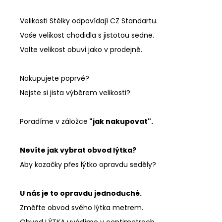
Velikosti Stélky odpovídají CZ Standartu.
Vaše velikost chodidla s jistotou sedne.
Volte velikost obuvi jako v prodejně.
Nakupujete poprvé?
Nejste si jista výběrem velikosti?
Poradíme v záložce
"jak nakupovat".
Nevíte jak vybrat obvod lýtka?
Aby kozačky přes lýtko opravdu seděly?
U nás je to opravdu jednoduché.
Změřte obvod svého lýtka metrem.
Obvod LÝTKA uvádíme v centimetrech.