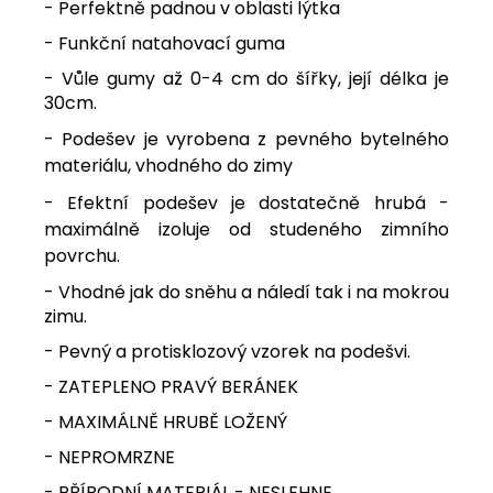
- Perfektně padnou v oblasti lýtka
- Funkční natahovací guma
- Vůle gumy až 0-4 cm do šířky, její délka je
30cm.
- Podešev je vyrobena z pevného bytelného
materiálu, vhodného do zimy
- Efektní podešev je dostatečně hrubá -
maximálně izoluje od studeného zimního
povrchu.
- Vhodné jak do sněhu a náledí tak i na mokrou
zimu.
- Pevný a protisklozový vzorek na podešvi.
- ZATEPLENO PRAVÝ BERÁNEK
- MAXIMÁLNĚ HRUBĚ LOŽENÝ
- NEPROMRZNE
- PŘÍRODNÍ MATERIÁL - NESLEHNE