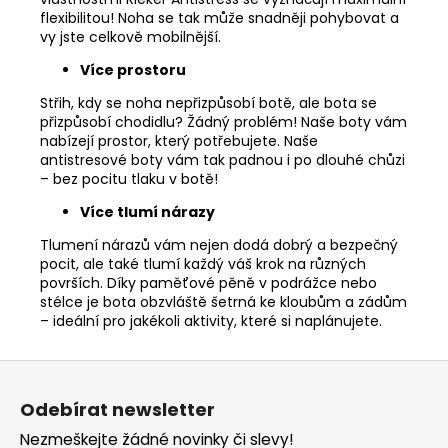
flexibilitou! Noha se tak může snadněji pohybovat a
vy jste celkově mobilnější.
Více prostoru
Střih, kdy se noha nepřizpůsobí botě, ale bota se
přizpůsobí chodidlu? Žádný problém! Naše boty vám
nabízejí prostor, který potřebujete. Naše
antistresové boty vám tak padnou i po dlouhé chůzi
– bez pocitu tlaku v botě!
Více tlumí nárazy
Tlumení nárazů vám nejen dodá dobrý a bezpečný
pocit, ale také tlumí každý váš krok na různých
površích. Díky paměťové pěně v podrážce nebo
stélce je bota obzvláště šetrná ke kloubům a zádům
– ideální pro jakékoli aktivity, které si naplánujete.
Z
á
Odebírat newsletter
p
Nezmeškejte žádné novinky či slevy!