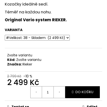
č
Kozačky ideálně sedí.
u
j
Téměř na každou nohu.
e
Original Vario system
RIEKER.
m
e
VARIANTA
DÁMSKÉ
SANDÁLY
NA
PODPATKU
Zvolte variantu
MARCO
Kód:
Zvolte variantu
TOZZI
Značka:
Rieker
2-
28107-
42
2 799 Kč
–10 %
876
2 499 Kč
MODRÉ
799
Měrná
Kč
DO KOŠÍKU
cena:
Původně:
1
299
Zeptat se
Sdílet