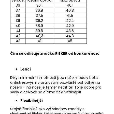
Velikost
Ideální obvod
Max. obvod
36
36,1
40,1
37
36,8
40,8
38
37,5
41,5
39
38,2
42,2
40
38,9
42,9
41
39,6
43,6
42
40,3
44,3
43
41
45
Čím se odlišuje značka RIEKER od konkurence:
Lehčí
Díky minimální hmotnosti jsou naše modely bot s
antistresovými vlastnostmi obzvláště pohodlné na
nošení – na noze je téměř necítíte! To je dobré pro
svaly a celkově se cítíme fit a vitálnější!
Flexibilnější
Stejně flexibilní jako vy! Všechny modely s
vlastnostmi Rieker Antistress se vyznačují maximální