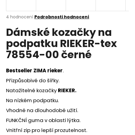
a
j
Průměrné
4 hodnocení
Podrobnosti hodnocení
í
hodnocení
Dámské kozačky na
produktu
t
je
?
podpatku RIEKER-tex
4,8
z
78554-00 černé
5
hvězdiček.
Bestseller ZIMA rieker
.
HLEDAT
Přizpůsobivé do šířky.
Natažitelné kozačky
RIEKER.
D
Na nízkém podpatku.
o
p
Vhodné na dlouhodobé užití.
o
FUNKČNÍ guma v oblasti lýtka.
r
u
Vnitřní zip pro lepší prozutelnost.