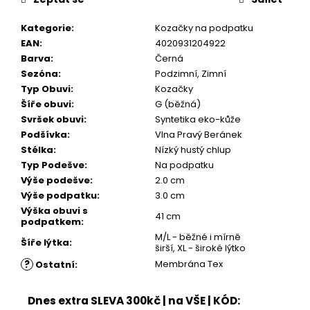
Kč
Kategorie
:
Kozačky na podpatku
EAN
:
4020931204922
Barva
:
Černá
Sezóna
:
Podzimní, Zimní
Typ Obuvi
:
Kozačky
Šíře obuvi
:
G (běžná)
Svršek obuvi
:
Syntetika eko-kůže
Podšívka
:
Vlna Pravý Beránek
Stélka
:
Nízký hustý chlup
Typ Podešve
:
Na podpatku
Výše podešve
:
2.0 cm
Výše podpatku
:
3.0 cm
Výška obuvi s
41 cm
podpatkem
:
M/L - běžné i mírně
Šíře lýtka
:
širší, XL - široké lýtko
?
Membrána Tex
Ostatní
:
Dnes extra SLEVA 300kč | na VŠE | KÓD: