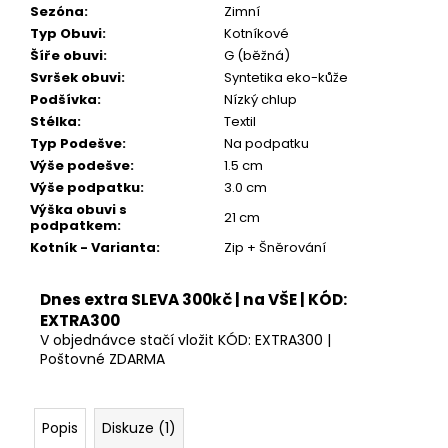
Sezóna
:
Zimní
Typ Obuvi
:
Kotníkové
Šíře obuvi
:
G (běžná)
Svršek obuvi
:
Syntetika eko-kůže
Podšívka
:
Nízký chlup
Stélka
:
Textil
Typ Podešve
:
Na podpatku
Výše podešve
:
1.5 cm
Výše podpatku
:
3.0 cm
Výška obuvi s
21 cm
podpatkem
:
Kotník - Varianta
:
Zip + Šněrování
Dnes extra SLEVA 300kč | na VŠE | KÓD:
EXTRA300
V objednávce stačí vložit KÓD: EXTRA300 |
Poštovné ZDARMA
Popis
Diskuze (1)