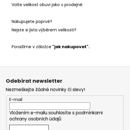
Volte velikost obuvi jako v prodejně.
Nakupujete poprvé?
Nejste si jista výběrem velikosti?
Poradíme v záložce
"jak nakupovat".
Z
á
Odebírat newsletter
p
Nezmeškejte žádné novinky či slevy!
a
t
E-mail
í
Vložením e-mailu souhlasíte s
podmínkami
ochrany osobních údajů