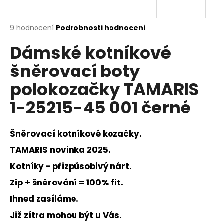
a
j
Průměrné
9 hodnocení
Podrobnosti hodnocení
í
hodnocení
Dámské kotníkové
produktu
t
je
?
šněrovací boty
3,3
z
polokozačky TAMARIS
5
hvězdiček.
1-25215-45 001 černé
HLEDAT
Šněrovací kotníkové kozačky.
TAMARIS novinka 2025.
D
Kotníky - přizpůsobivý nárt.
o
p
Zip + šněrování = 100% fit.
o
Ihned zasíláme.
r
u
Již zítra mohou být u Vás.