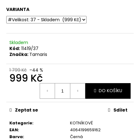
č
u
VARIANTA
j
e
m
e
Skladem
Kód:
11419/37
DÁMSKÉ
Značka:
Tamaris
CELOKOŽENÉ
SANDÁLY
NA
1 799 Kč
–44 %
999 Kč
SUCHÝ
ZIP
COMFORTABEL
Měrná
910283-
DO KOŠÍKU
cena:
55
MODRÉ
899
Zeptat se
Sdílet
Kč
Původně:
Kategorie
:
KOTNÍKOVÉ
1
EAN
:
4064199659162
999
Kč
Barva
:
Černá