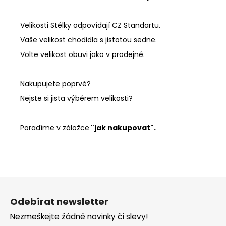
Velikosti Stélky odpovídají CZ Standartu.
Vaše velikost chodidla s jistotou sedne.
Volte velikost obuvi jako v prodejně.
Nakupujete poprvé?
Nejste si jista výběrem velikosti?
Poradíme v záložce
"jak nakupovat".
Z
á
Odebírat newsletter
p
Nezmeškejte žádné novinky či slevy!
a