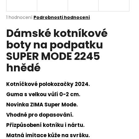
a
j
Průměrné
1 hodnocení
Podrobnosti hodnocení
í
hodnocení
Dámské kotníkové
produktu
t
je
?
boty na podpatku
5,0
z
SUPER MODE 2245
5
hvězdiček.
hnědé
HLEDAT
Kotníčkové polokozačky 2024.
Guma s velkou vůlí 0-2 cm.
D
Novinka ZIMA Super Mode.
o
p
Vhodné pro dopasování.
o
Přizpůsobení kotníku i nártu.
r
u
Matná imitace kůže na svršku.