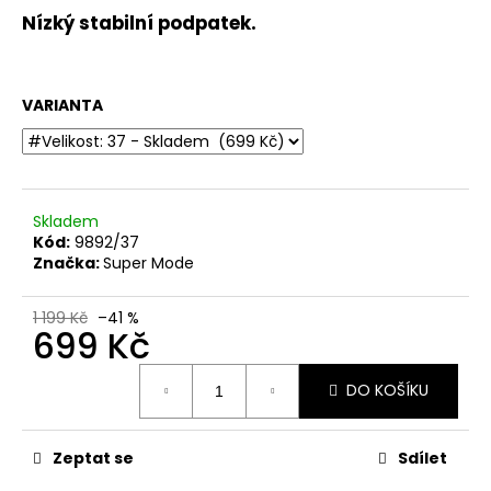
č
Nízký stabilní podpatek.
u
j
e
m
VARIANTA
e
DÁMSKÉ
SANDÁLY
Skladem
NA
Kód:
9892/37
KLÍNKU
MARCO
Značka:
Super Mode
TOZZI
2-
28500-
1 199 Kč
–41 %
699 Kč
46
876
Měrná
MODRÉ
DO KOŠÍKU
cena:
760
Kč
Původně:
Zeptat se
Sdílet
1
499