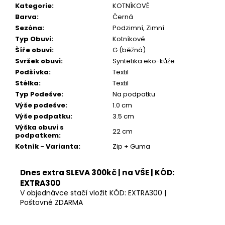
Kč
Kategorie
:
KOTNÍKOVÉ
Barva
:
Černá
Sezóna
:
Podzimní, Zimní
Typ Obuvi
:
Kotníkové
Šíře obuvi
:
G (běžná)
Svršek obuvi
:
Syntetika eko-kůže
Podšívka
:
Textil
Stélka
:
Textil
Typ Podešve
:
Na podpatku
Výše podešve
:
1.0 cm
Výše podpatku
:
3.5 cm
Výška obuvi s
22 cm
podpatkem
:
Kotník - Varianta
:
Zip + Guma
Dnes extra SLEVA 300kč | na VŠE | KÓD:
EXTRA300
V objednávce stačí vložit KÓD: EXTRA300 |
Poštovné ZDARMA