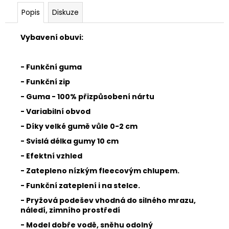
Popis
Diskuze
Vybavení obuvi:
- Funkční guma
- Funkční zip
- Guma - 100% přizpůsobení nártu
- Variabilní obvod
- Díky velké gumě vůle 0-2 cm
- Svislá délka gumy 10 cm
- Efektní vzhled
- Zatepleno nízkým fleecovým chlupem.
- Funkční zateplení i na stelce.
- Pryžová podešev vhodná do silného mrazu,
náledí, zimního prostředí
- Model dobře vodě, sněhu odolný