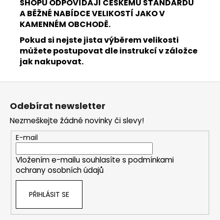
SHOPU ODPOVÍDAJÍ ČESKÉMU STANDARDU
A BĚŽNÉ NABÍDCE VELIKOSTÍ JAKO V
KAMENNÉM OBCHODĚ.
Pokud si nejste jista výběrem velikosti
můžete postupovat dle instrukcí v záložce
jak nakupovat.
Z
á
Odebírat newsletter
p
Nezmeškejte žádné novinky či slevy!
a
t
E-mail
í
Vložením e-mailu souhlasíte s
podmínkami
ochrany osobních údajů
PŘIHLÁSIT SE