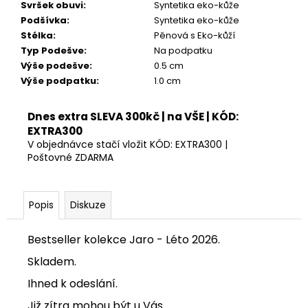
Svršek obuvi
:
Syntetika eko-kůže
Podšívka
:
Syntetika eko-kůže
Stélka
:
Pěnová s Eko-kůží
Typ Podešve
:
Na podpatku
Výše podešve
:
0.5 cm
Výše podpatku
:
1.0 cm
Dnes extra SLEVA 300kč | na VŠE | KÓD:
EXTRA300
V objednávce stačí vložit KÓD: EXTRA300 |
Poštovné ZDARMA
Popis
Diskuze
Bestseller kolekce Jaro - Léto 2026.
Skladem.
Ihned k odeslání.
Již zítra mohou být u Vás.