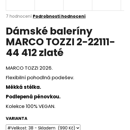
a
j
Průměrné
7 hodnocení
Podrobnosti hodnocení
í
hodnocení
Dámské baleríny
produktu
t
je
?
MARCO TOZZI 2-22111-
3,6
z
44 412 zlaté
5
hvězdiček.
MARCO TOZZI 2026.
HLEDAT
Flexibilní pohodlná podešev.
Měkká stélka.
D
Podlepená pěnovkou.
o
p
Kolekce 100% VEGAN.
o
r
VARIANTA
u