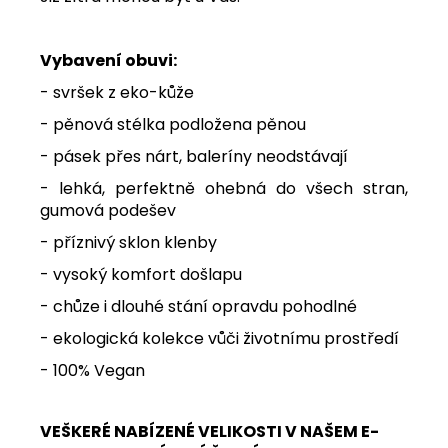
Vybavení obuvi:
- svršek z eko-kůže
- pěnová stélka podložena pěnou
- pásek přes nárt, baleríny neodstávají
- lehká, perfektně ohebná do všech stran,
gumová podešev
- příznivý sklon klenby
- vysoký komfort došlapu
- chůze i dlouhé stání opravdu pohodlné
- ekologická kolekce vůči životnímu prostředí
- 100% Vegan
VEŠKERÉ NABÍZENÉ VELIKOSTI V NAŠEM E-