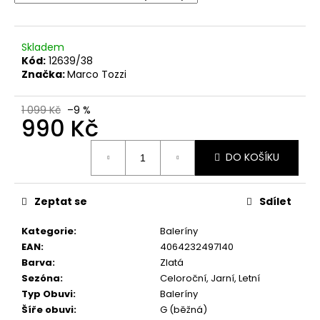
č
u
j
e
Skladem
Kód:
12639/38
m
Značka:
Marco Tozzi
e
1 099 Kč
–9 %
990 Kč
DÁMSKÉ
SANDÁLY
Měrná
NA
DO KOŠÍKU
VYŠŠÍM
cena:
KLÍNKU
RIEKER
910182
Zeptat se
Sdílet
BÉŽOVÉ
880
Kategorie
:
Baleríny
Kč
EAN
:
4064232497140
Původně:
2
Barva
:
Zlatá
199
Sezóna
:
Celoroční, Jarní, Letní
Kč
Typ Obuvi
:
Baleríny
Šíře obuvi
:
G (běžná)