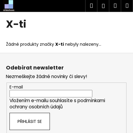
K
Přejít
Hledat
Náku
M
Přihlášen
na
o
obsah
Zpět
Zpět
košík
š
X-ti
í
C
k
o
Žádné produkty značky
X-ti
nebyly nalezeny...
p
o
Z
t
á
Odebírat newsletter
ř
p
Nezmeškejte žádné novinky či slevy!
e
a
b
t
E-mail
u
í
j
Vložením e-mailu souhlasíte s
podmínkami
ochrany osobních údajů
e
t
PŘIHLÁSIT SE
e
n