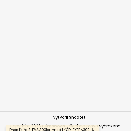
a
j
í
t
?
HLEDAT
D
o
p
o
Vytvořil Shoptet
r
u
Copyright 2026
Eliteshoes
. Všechna práva vyhrazena.
Dnes Extra SLEVA 300kč ihned | KÓD: EXTRA300