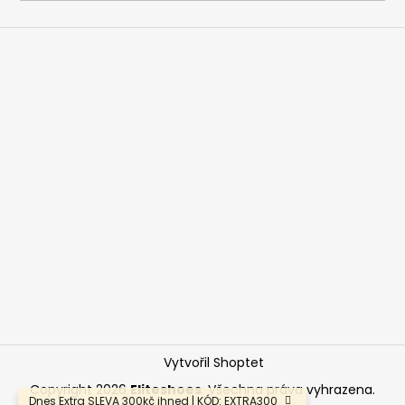
a
j
í
t
?
HLEDAT
D
o
p
o
Vytvořil Shoptet
r
u
Copyright 2026
Eliteshoes
. Všechna práva vyhrazena.
Dnes Extra SLEVA 300kč ihned | KÓD: EXTRA300