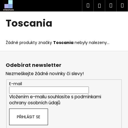
K
Přejít
Hledat
Náku
M
Přihlášen
na
o
obsah
Zpět
Zpět
košík
š
Toscania
í
C
k
o
Žádné produkty značky
Toscania
nebyly nalezeny...
p
o
Z
t
á
Odebírat newsletter
ř
p
Nezmeškejte žádné novinky či slevy!
e
a
b
t
E-mail
u
í
j
Vložením e-mailu souhlasíte s
podmínkami
ochrany osobních údajů
e
t
PŘIHLÁSIT SE
e
n