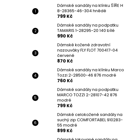
DÁMSKÉ SANDÁLY NA KLÍNKU ŠÍŘE H 8-
l
Dámské sandály na klínku ŠÍŘE H
28365-46-304 HNĚDÉ
8-28365-46-304 hnědé
799 Kč
799 Kč
Původně:
1 699 Kč
Dámské sandály na podpatku
TAMARIS 1-28295-20 140 bílé
990 Kč
Dámské kožené zdravotní
nazouváky FLY FLOT 700417-04
červené
870 Kč
Dámské sandály na klínku Marco
Tozzi 2-28500-46 876 modré
760 Kč
Dámské sandály na podpatku
MARCO TOZZI 2-28107-42 876
modré
799 Kč
Dámské celokožené sandály na
suchý zip COMFORTABEL 910283-
55 modré
899 Kč
Dámské lakované sandály na