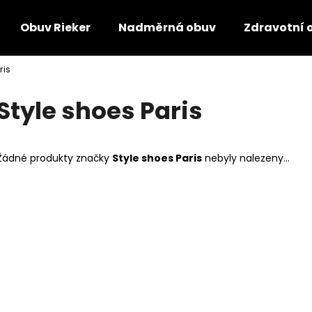
Obuv Rieker
Nadměrná obuv
Zdravotní 
ris
Co potřebujete najít?
Style shoes Paris
HLEDAT
Žádné produkty značky
Style shoes Paris
nebyly nalezeny...
Doporučujeme