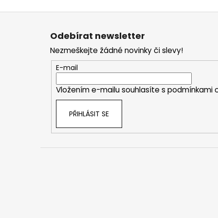
Z
á
Odebírat newsletter
p
Nezmeškejte žádné novinky či slevy!
a
t
E-mail
í
Vložením e-mailu souhlasíte s
podmínkami o
PŘIHLÁSIT SE