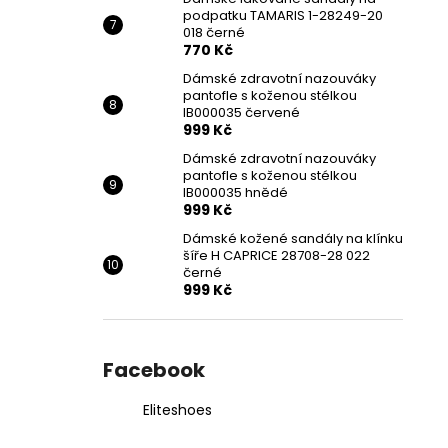
podpatku TAMARIS 1-28249-20
018 černé
770 Kč
Dámské zdravotní nazouváky
pantofle s koženou stélkou
IB000035 červené
999 Kč
Dámské zdravotní nazouváky
pantofle s koženou stélkou
IB000035 hnědé
999 Kč
Dámské kožené sandály na klínku
šíře H CAPRICE 28708-28 022
černé
999 Kč
Facebook
Eliteshoes