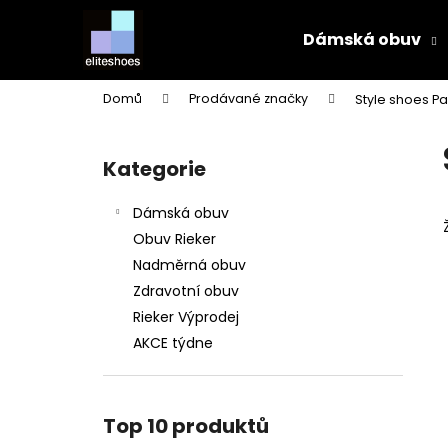
K
Přejít
na
o
Dámská obuv
obsah
Zpět
Zpět
š
do
do
í
Domů
Prodávané značky
Style shoes Pa
k
obchodu
obchodu
P
o
Kategorie
Přeskočit
s
kategorie
t
Dámská obuv
r
Obuv Rieker
a
Nadměrná obuv
n
Zdravotní obuv
n
Rieker Výprodej
í
AKCE týdne
p
a
n
Top 10 produktů
e