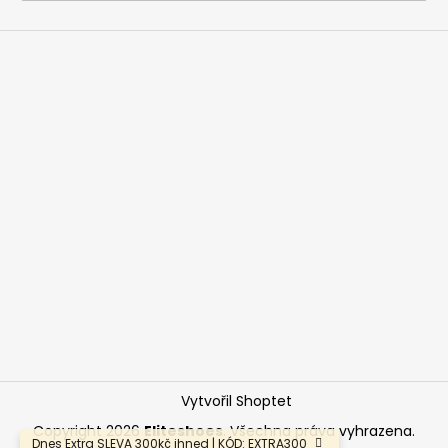
a
j
í
t
?
HLEDAT
D
o
p
o
Vytvořil Shoptet
r
u
Copyright 2026
Eliteshoes
. Všechna práva vyhrazena.
Dnes Extra SLEVA 300kč ihned | KÓD: EXTRA300