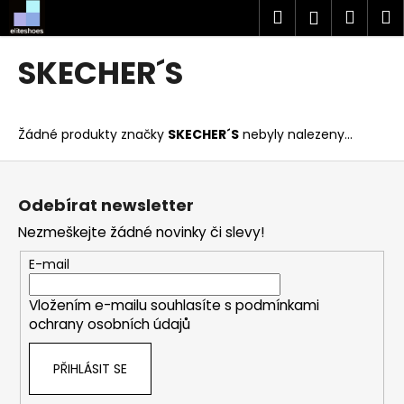
K
Přejít
Hledat
Náku
M
Přihlášen
na
o
obsah
Zpět
Zpět
košík
š
SKECHER´S
í
C
k
o
Žádné produkty značky
SKECHER´S
nebyly nalezeny...
p
o
Z
t
á
Odebírat newsletter
ř
p
Nezmeškejte žádné novinky či slevy!
e
a
b
t
E-mail
u
í
j
Vložením e-mailu souhlasíte s
podmínkami
ochrany osobních údajů
e
t
PŘIHLÁSIT SE
e
n