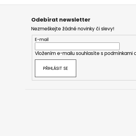
Z
á
Odebírat newsletter
p
Nezmeškejte žádné novinky či slevy!
a
t
E-mail
í
Vložením e-mailu souhlasíte s
podmínkami o
PŘIHLÁSIT SE