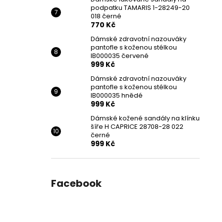
podpatku TAMARIS 1-28249-20
018 černé
770 Kč
Dámské zdravotní nazouváky
pantofle s koženou stélkou
IB000035 červené
999 Kč
Dámské zdravotní nazouváky
pantofle s koženou stélkou
IB000035 hnědé
999 Kč
Dámské kožené sandály na klínku
šíře H CAPRICE 28708-28 022
černé
999 Kč
Facebook