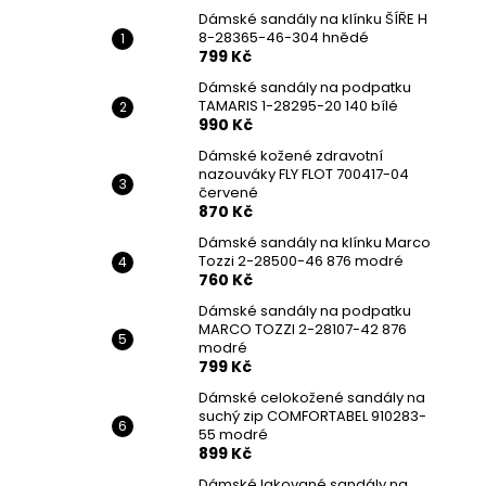
DÁMSKÉ SANDÁLY NA KLÍNKU ŠÍŘE H 8-
l
Dámské sandály na klínku ŠÍŘE H
28365-46-304 HNĚDÉ
8-28365-46-304 hnědé
799 Kč
799 Kč
Původně:
1 699 Kč
Dámské sandály na podpatku
TAMARIS 1-28295-20 140 bílé
990 Kč
Dámské kožené zdravotní
nazouváky FLY FLOT 700417-04
červené
870 Kč
Dámské sandály na klínku Marco
Tozzi 2-28500-46 876 modré
760 Kč
Dámské sandály na podpatku
MARCO TOZZI 2-28107-42 876
modré
799 Kč
Dámské celokožené sandály na
suchý zip COMFORTABEL 910283-
55 modré
899 Kč
Dámské lakované sandály na