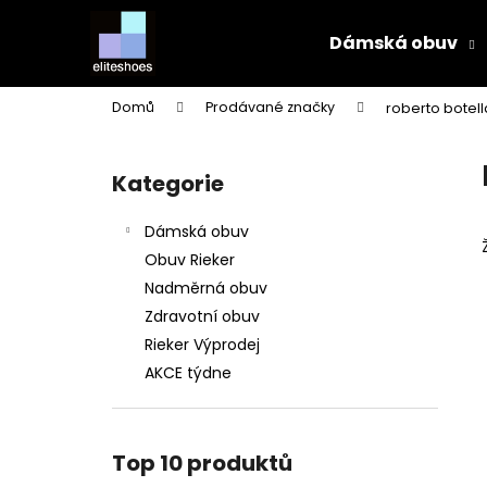
K
Přejít
na
o
Dámská obuv
obsah
Zpět
Zpět
š
do
do
í
Domů
Prodávané značky
roberto botell
k
obchodu
obchodu
P
o
Kategorie
Přeskočit
s
kategorie
t
Dámská obuv
r
Obuv Rieker
a
Nadměrná obuv
n
Zdravotní obuv
n
Rieker Výprodej
í
AKCE týdne
p
a
n
Top 10 produktů
e