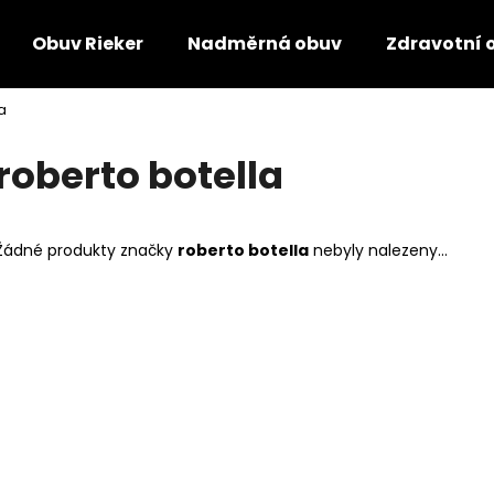
Obuv Rieker
Nadměrná obuv
Zdravotní 
a
Co potřebujete najít?
roberto botella
HLEDAT
Žádné produkty značky
roberto botella
nebyly nalezeny...
Doporučujeme