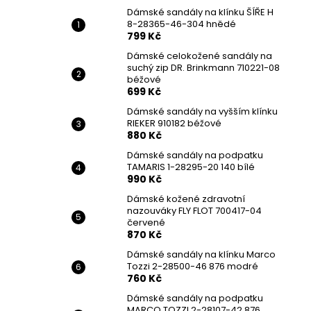
DÁMSKÉ SANDÁLY NA KLÍNKU ŠÍŘE H 8-
l
Dámské sandály na klínku ŠÍŘE H
28365-46-304 HNĚDÉ
8-28365-46-304 hnědé
799 Kč
799 Kč
Původně:
1 699 Kč
Dámské celokožené sandály na
suchý zip DR. Brinkmann 710221-08
béžové
699 Kč
Dámské sandály na vyšším klínku
RIEKER 910182 béžové
880 Kč
Dámské sandály na podpatku
TAMARIS 1-28295-20 140 bílé
990 Kč
Dámské kožené zdravotní
nazouváky FLY FLOT 700417-04
červené
870 Kč
Dámské sandály na klínku Marco
Tozzi 2-28500-46 876 modré
760 Kč
Dámské sandály na podpatku
MARCO TOZZI 2-28107-42 876