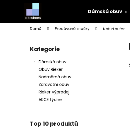
K
Přejít
na
o
Dámská obuv
obsah
Zpět
Zpět
š
do
do
í
Domů
Prodávané značky
NaturLaufer
k
obchodu
obchodu
P
o
Kategorie
Přeskočit
s
kategorie
t
Dámská obuv
r
Obuv Rieker
a
Nadměrná obuv
n
Zdravotní obuv
n
Rieker Výprodej
í
AKCE týdne
p
a
n
Top 10 produktů
e