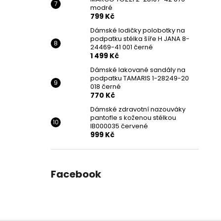
modré
799 Kč
Dámské lodičky polobotky na
podpatku stélka šíře H JANA 8-
24469-41 001 černé
1 499 Kč
Dámské lakované sandály na
podpatku TAMARIS 1-28249-20
018 černé
770 Kč
Dámské zdravotní nazouváky
pantofle s koženou stélkou
IB000035 červené
999 Kč
Facebook