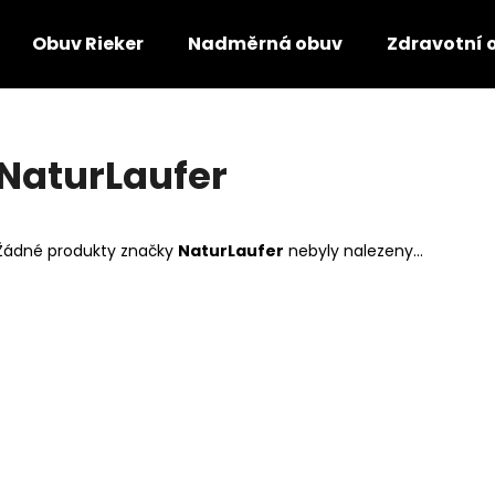
Obuv Rieker
Nadměrná obuv
Zdravotní 
Co potřebujete najít?
NaturLaufer
HLEDAT
Žádné produkty značky
NaturLaufer
nebyly nalezeny...
Doporučujeme