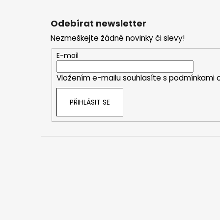
Z
á
Odebírat newsletter
p
Nezmeškejte žádné novinky či slevy!
a
t
E-mail
í
Vložením e-mailu souhlasíte s
podmínkami o
PŘIHLÁSIT SE