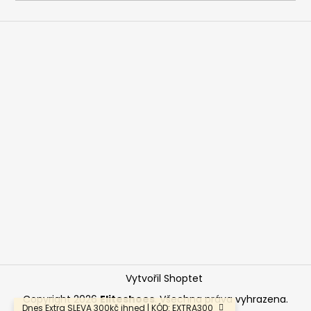
a
j
í
t
?
HLEDAT
D
o
p
o
Vytvořil Shoptet
r
u
Copyright 2026
Eliteshoes
. Všechna práva vyhrazena.
Dnes Extra SLEVA 300kč ihned | KÓD: EXTRA300