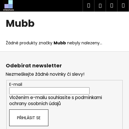
K
Přejít
Hledat
Náku
M
Přihlášen
na
o
obsah
Zpět
Zpět
košík
š
Mubb
í
C
k
o
Žádné produkty značky
Mubb
nebyly nalezeny...
p
o
Z
t
á
Odebírat newsletter
ř
p
Nezmeškejte žádné novinky či slevy!
e
a
b
t
E-mail
u
í
j
Vložením e-mailu souhlasíte s
podmínkami
ochrany osobních údajů
e
t
PŘIHLÁSIT SE
e
n