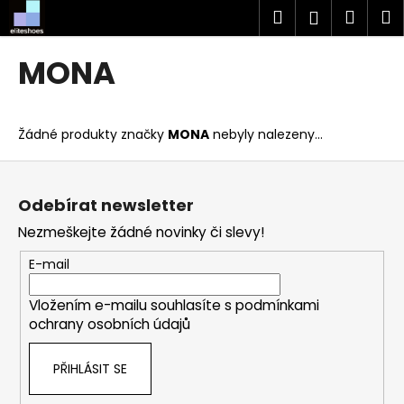
K
Přejít
Hledat
Náku
M
Přihlášen
na
o
obsah
Zpět
Zpět
košík
š
MONA
í
C
k
o
Žádné produkty značky
MONA
nebyly nalezeny...
p
o
Z
t
á
Odebírat newsletter
ř
p
Nezmeškejte žádné novinky či slevy!
e
a
b
t
E-mail
u
í
j
Vložením e-mailu souhlasíte s
podmínkami
ochrany osobních údajů
e
t
PŘIHLÁSIT SE
e
n