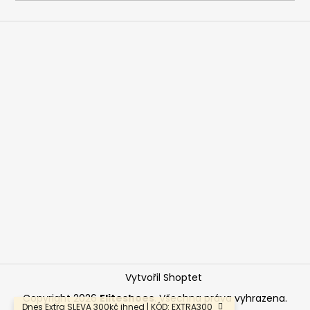
a
j
í
t
?
HLEDAT
D
o
p
o
Vytvořil Shoptet
r
u
Copyright 2026
Eliteshoes
. Všechna práva vyhrazena.
Dnes Extra SLEVA 300kč ihned | KÓD: EXTRA300