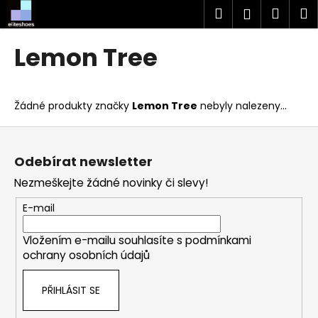
K
Přejít
Hledat
Náku
M
Přihlášen
na
o
obsah
Zpět
Zpět
košík
š
Lemon Tree
í
C
k
o
Žádné produkty značky
Lemon Tree
nebyly nalezeny...
p
o
Z
t
á
Odebírat newsletter
ř
p
Nezmeškejte žádné novinky či slevy!
e
a
b
t
E-mail
u
í
j
Vložením e-mailu souhlasíte s
podmínkami
ochrany osobních údajů
e
t
PŘIHLÁSIT SE
e
n