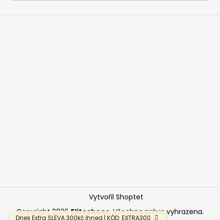
a
j
í
t
?
HLEDAT
D
o
p
o
Vytvořil Shoptet
r
u
Copyright 2026
Eliteshoes
. Všechna práva vyhrazena.
Dnes Extra SLEVA 300kč ihned | KÓD: EXTRA300