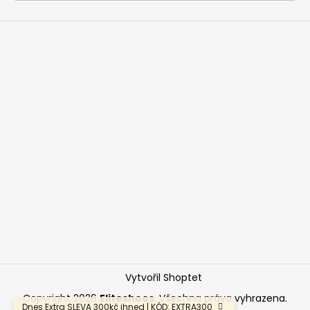
a
j
í
t
?
HLEDAT
D
o
p
o
Vytvořil Shoptet
r
u
Copyright 2026
Eliteshoes
. Všechna práva vyhrazena.
Dnes Extra SLEVA 300kč ihned | KÓD: EXTRA300