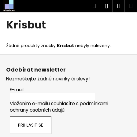
K
Přejít
Hledat
Náku
M
Přihlášen
na
o
obsah
Zpět
Zpět
košík
š
Krisbut
í
C
k
o
Žádné produkty značky
Krisbut
nebyly nalezeny...
p
o
Z
t
á
Odebírat newsletter
ř
p
Nezmeškejte žádné novinky či slevy!
e
a
b
t
E-mail
u
í
j
Vložením e-mailu souhlasíte s
podmínkami
ochrany osobních údajů
e
t
PŘIHLÁSIT SE
e
n