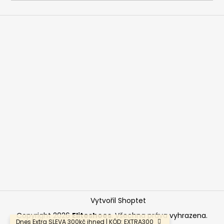
a
j
í
t
?
HLEDAT
D
o
p
o
Vytvořil Shoptet
r
u
Copyright 2026
Eliteshoes
. Všechna práva vyhrazena.
Dnes Extra SLEVA 300kč ihned | KÓD: EXTRA300