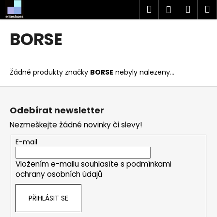
K
Přejít
Hledat
Náku
M
Přihlášen
na
o
obsah
Zpět
Zpět
košík
š
BORSE
í
C
k
o
Žádné produkty značky
BORSE
nebyly nalezeny...
p
o
Z
t
á
Odebírat newsletter
ř
p
Nezmeškejte žádné novinky či slevy!
e
a
b
t
E-mail
u
í
j
Vložením e-mailu souhlasíte s
podmínkami
ochrany osobních údajů
e
t
PŘIHLÁSIT SE
e
n